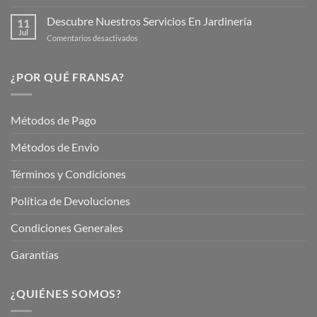
Mantén
tus
tu
Descubre Nuestros Servicios En Jardinería
Plantas
11
Jardín
Jul
en
Comentarios desactivados
Hermoso
Descubre
este
Nuestros
Verano
Servicios
¿POR QUÉ FRANSA?
con
En
Fransa
Jardinería
Garden
Métodos de Pago
Métodos de Envio
Términos y Condiciones
Política de Devoluciones
Condiciones Generales
Garantías
¿QUIÉNES SOMOS?