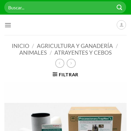
Saltar
Buscar
al
por:
contenido
INICIO
/
AGRICULTURA Y GANADERÍA
/
ANIMALES
/
ATRAYENTES Y CEBOS
FILTRAR