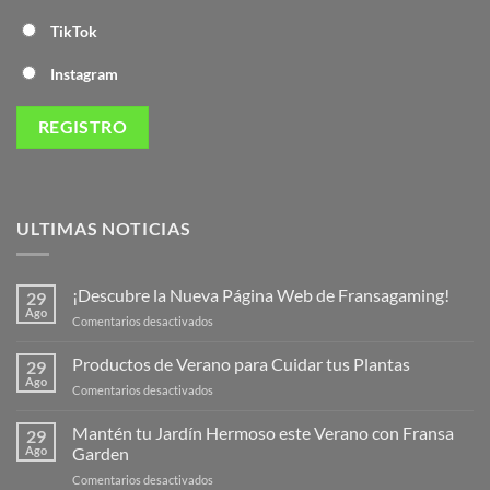
TikTok
Instagram
ULTIMAS NOTICIAS
¡Descubre la Nueva Página Web de Fransagaming!
29
Ago
en
Comentarios desactivados
¡Descubre
la
Productos de Verano para Cuidar tus Plantas
29
Nueva
Ago
en
Comentarios desactivados
Página
Productos
Web
de
Mantén tu Jardín Hermoso este Verano con Fransa
de
29
Verano
Ago
Garden
Fransagaming!
para
en
Comentarios desactivados
Cuidar