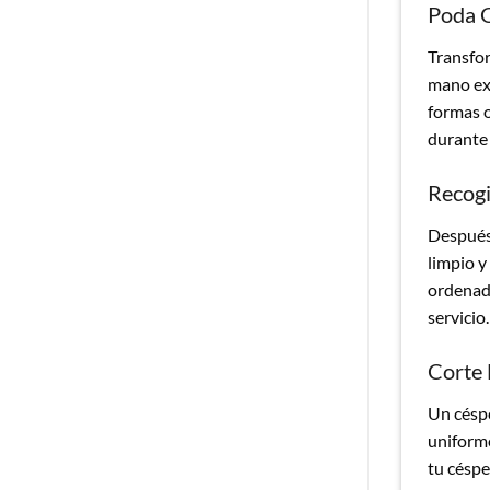
Poda G
Transfor
mano exp
formas o
durante 
Recogi
Después 
limpio y
ordenado
servicio.
Corte
Un céspe
uniforme
tu céspe