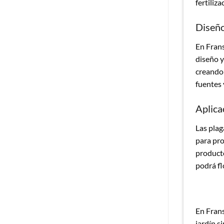
fertiliz
Diseño
En Frans
diseño y
creando 
fuentes 
Aplica
Las plag
para pro
producto
podrá fl
En Frans
jardín s