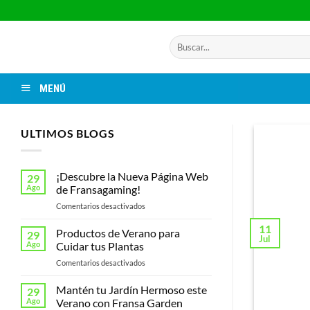
Saltar
al
contenido
Buscar
por:
MENÚ
ULTIMOS BLOGS
¡Descubre la Nueva Página Web
29
Ago
de Fransagaming!
en
Comentarios desactivados
¡Descubre
11
la
Productos de Verano para
29
Jul
Nueva
LAS 
Ago
Cuidar tus Plantas
Página
en
Comentarios desactivados
Web
Productos
de
de
Mantén tu Jardín Hermoso este
Fransagaming!
29
Verano
Ago
Verano con Fransa Garden
para