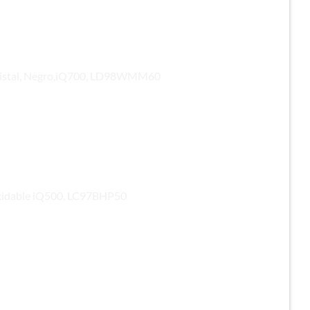
 Cristal, Negro,iQ700, LD98WMM60
oxidable iQ500, LC97BHP50