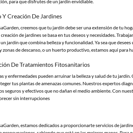
ación, para que disfrutes de un jardín envidiable.
 Y Creación De Jardines
aGarden, creemos que tu jardín debe ser una extensión de tu hogar
 creación de jardines se basa en tus deseos y necesidades. Trabaja
un jardín que combina belleza y funcionalidad. Ya sea que desees u
y zonas de descanso, o un huerto productivo, estamos aqui para h
ción De Tratamientos Fitosanitarios
as y enfermedades pueden arruinar la belleza y salud de tu jardín
teger tus plantas de amenazas comunes. Nuestros expertos diagno
s seguros y efectivos que no dañan el medio ambiente. Con nuestro
orecer sin interrupciones
aGarden, estamos dedicados a proporcionarte servicios de jardiner
in preocupaciones, sabiendo que está en las mejores manos. Para o