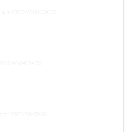
00 r.p.m. iQ700 WN54C2A0ES
 iQ500, WK14D543ES
Blanco,iQ500 LR26CBS20