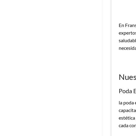
En Frans
expertos
saludabl
necesida
Nues
Poda E
la poda 
capacita
estética
cada cor