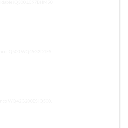
oxidable iQ300,LC97BHM50
Blanco iQ500 WQ45G2D1ES
 Blanco WQ42G200ES iQ500,