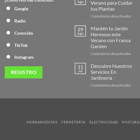
Nuev
Ago
Verano para Cuidar
Págin
tus Plantas
Google
Web
en
Comentarios desactivados
de
Radio
Produ
Frans
de
Mantén tu Jardín
29
Veran
Conocido
Ago
Hermoso este
para
Verano con Fransa
Cuida
TikTok
Garden
tus
Plant
en
Comentarios desactivados
Instagram
Mant
tu
Descubre Nuestros
11
Jardín
Jul
Servicios En
Herm
Jardinería
este
en
Comentarios desactivados
Veran
Descu
con
Nuest
Frans
Servic
Garde
En
Jardi
HERRAMIENTAS
FERRETERÍA
ELECTRICIDAD
PINTURA