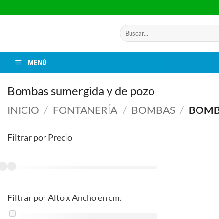
Saltar
al
contenido
Buscar
por:
MENÚ
Bombas sumergida y de pozo
INICIO
/
FONTANERÍA
/
BOMBAS
/
BOMBA
Filtrar por Precio
Filtrar por Alto x Ancho en cm.