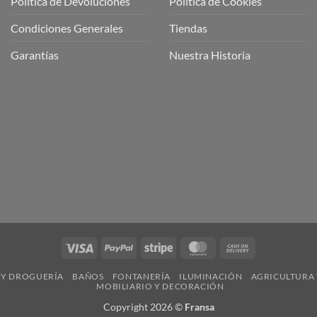
Política de Devoluciones
Política de Cookies
a
a
Condiciones Generales
Tiendas
ctos
agaming!
Garantías
Nuestra Historia
o
r
as
én
oso
o
bre
ros
a
ios
n
Visa
PayPal
Stripe
MasterCard
Cash
nería
On
 Y DROGUERÍA
BAÑOS
FONTANERÍA
ILUMINACIÓN
AGRICULTURA 
Delivery
MOBILIARIO Y DECORACIÓN
Copyright 2026 ©
Fransa