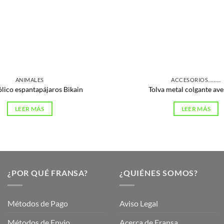
ANIMALES
ACCESORIOS..........
lico espantapájaros Bikain
Tolva metal colgante av
LEER MÁS
LEER MÁS
¿POR QUÉ FRANSA?
¿QUIÉNES SOMOS?
Métodos de Pago
Aviso Legal
Métodos de Envio
Acerca de Fransa