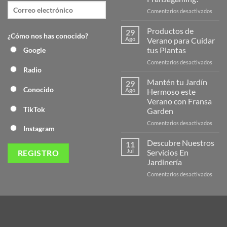
en
Comentarios desactivados
¡Desc
la
Productos de
29
¿Cómo nos has conocido?
Nuev
Ago
Verano para Cuidar
Págin
tus Plantas
Google
Web
en
Comentarios desactivados
de
Radio
Produ
Frans
de
Mantén tu Jardín
29
Veran
Conocido
Ago
Hermoso este
para
Verano con Fransa
Cuida
TikTok
Garden
tus
Plant
en
Comentarios desactivados
Instagram
Mant
tu
Descubre Nuestros
11
Jardín
Jul
Servicios En
Herm
Jardinería
este
en
Comentarios desactivados
Veran
Descu
con
Nuest
Frans
Servic
Garde
En
Jardi