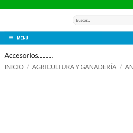
Saltar
al
contenido
Buscar
por:
MENÚ
Accesorios..........
INICIO
/
AGRICULTURA Y GANADERÍA
/
AN