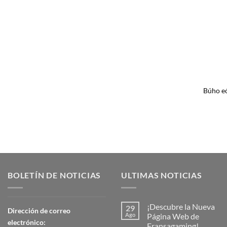
Búho eó
BOLETÍN DE NOTICIAS
ULTIMAS NOTICIAS
¡Descubre la Nueva
29
Dirección de correo
Ago
Página Web de
electrónico:
Fransagaming!