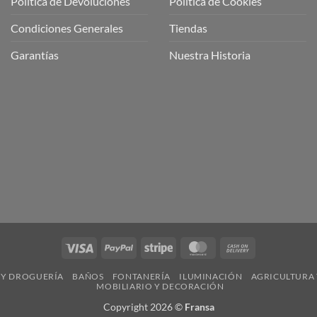
Política de Devoluciones
Política de Cookies
a
a
Condiciones Generales
Tiendas
ctos
agaming!
Garantías
Nuestra Historia
o
r
as
én
oso
o
bre
ros
a
ios
n
Visa
PayPal
Stripe
MasterCard
Cash
nería
On
 Y DROGUERÍA
BAÑOS
FONTANERÍA
ILUMINACIÓN
AGRICULTURA 
Delivery
MOBILIARIO Y DECORACIÓN
Copyright 2026 ©
Fransa