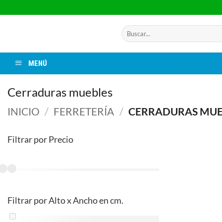
Saltar
al
contenido
Buscar
por:
MENÚ
Cerraduras muebles
INICIO
/
FERRETERÍA
/
CERRADURAS MUE
Filtrar por Precio
Filtrar por Alto x Ancho en cm.