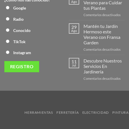
Nuev
Ago
Verano para Cuidar
Págin
tus Plantas
Google
Web
en
Comentarios desactivados
de
Radio
Produ
Frans
de
Mantén tu Jardín
29
Veran
Conocido
Ago
Hermoso este
para
Verano con Fransa
Cuida
TikTok
Garden
tus
Plant
en
Comentarios desactivados
Instagram
Mant
tu
Descubre Nuestros
11
Jardín
Jul
Servicios En
Herm
Jardinería
este
en
Comentarios desactivados
Veran
Descu
con
Nuest
Frans
Servic
Garde
En
Jardi
HERRAMIENTAS
FERRETERÍA
ELECTRICIDAD
PINTURA