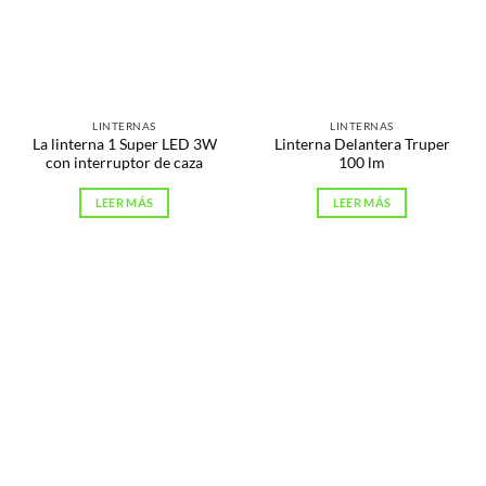
LINTERNAS
LINTERNAS
La linterna 1 Super LED 3W
Linterna Delantera Truper
con interruptor de caza
100 lm
LEER MÁS
LEER MÁS