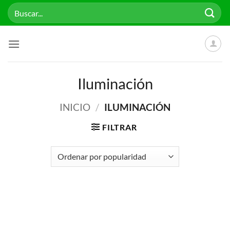
Saltar
Buscar
al
por:
contenido
Iluminación
INICIO
/
ILUMINACIÓN
FILTRAR