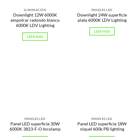
ILUMINACIÓN
PANELES LED
Downlight 12W 6000K
Downlight 24W superficie
empotrar redondo blanco
plata 6000K LDV Lighting
6000K LDV Lighting
LEER MÁS
LEER MÁS
PANELES LED
PANELES LED
Panel LED superficie 30W
Panel LED superficie 18W
6000K 3823-F-O Incolamp
niquel 600k PB lighting