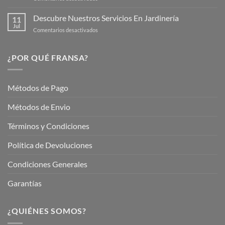
Mantén
tus
tu
Descubre Nuestros Servicios En Jardinería
Plantas
11
Jardín
Jul
en
Comentarios desactivados
Hermoso
Descubre
este
Nuestros
Verano
Servicios
¿POR QUÉ FRANSA?
con
En
Fransa
Jardinería
Garden
Métodos de Pago
Métodos de Envio
Términos y Condiciones
Política de Devoluciones
Condiciones Generales
Garantías
¿QUIÉNES SOMOS?