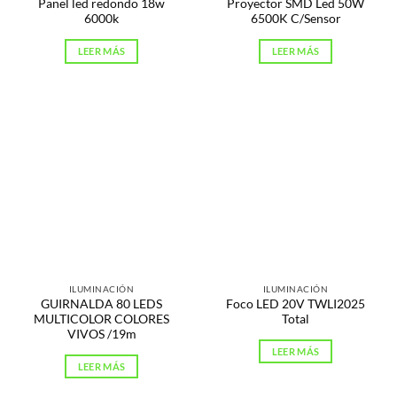
Panel led redondo 18w
Proyector SMD Led 50W
6000k
6500K C/Sensor
LEER MÁS
LEER MÁS
ILUMINACIÓN
ILUMINACIÓN
GUIRNALDA 80 LEDS
Foco LED 20V TWLI2025
MULTICOLOR COLORES
Total
VIVOS /19m
LEER MÁS
LEER MÁS