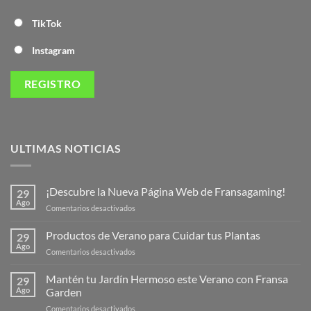
TikTok
Instagram
ULTIMAS NOTICIAS
¡Descubre la Nueva Página Web de Fransagaming!
29
Ago
en
Comentarios desactivados
¡Descubre
la
Productos de Verano para Cuidar tus Plantas
29
Nueva
Ago
en
Comentarios desactivados
Página
Productos
Web
de
Mantén tu Jardín Hermoso este Verano con Fransa
de
29
Verano
Ago
Garden
Fransagaming!
para
en
Comentarios desactivados
Cuidar