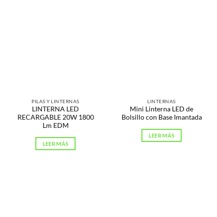
PILAS Y LINTERNAS
LINTERNAS
LINTERNA LED
Mini Linterna LED de
RECARGABLE 20W 1800
Bolsillo con Base Imantada
Lm EDM
LEER MÁS
LEER MÁS