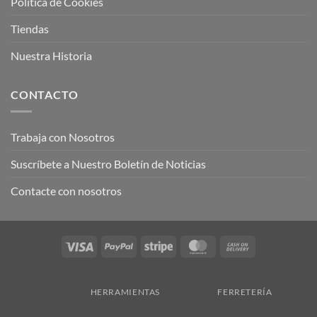
Política de Cookies
Tiendas
Nuestra Historia
CONTACTO
Trabaja con Nosotros
Suscríbete a Nuestro Boletín de Noticias
Contacte con nosotros
Visa
PayPal
Stripe
MasterCard
Cash
On
Delivery
HERRAMIENTAS
FERRETERÍA