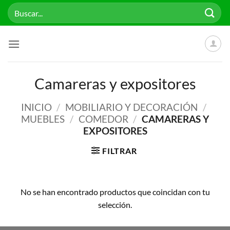
Saltar
Buscar
al
por:
contenido
Camareras y expositores
INICIO
/
MOBILIARIO Y DECORACIÓN
/
MUEBLES
/
COMEDOR
/
CAMARERAS Y
EXPOSITORES
FILTRAR
No se han encontrado productos que coincidan con tu
selección.