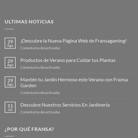
ULTIMAS NOTICIAS
¡Descubre la Nueva Página Web de Fransagaming!
29
Ago
en
Comentarios desactivados
¡Descubre
la
Productos de Verano para Cuidar tus Plantas
29
Nueva
Ago
en
Comentarios desactivados
Página
Productos
Web
de
Mantén tu Jardín Hermoso este Verano con Fransa
de
29
Verano
Ago
Garden
Fransagaming!
para
en
Comentarios desactivados
Cuidar
Mantén
tus
tu
Descubre Nuestros Servicios En Jardinería
Plantas
11
Jardín
Jul
en
Comentarios desactivados
Hermoso
Descubre
este
Nuestros
Verano
Servicios
¿POR QUÉ FRANSA?
con
En
Fransa
Jardinería