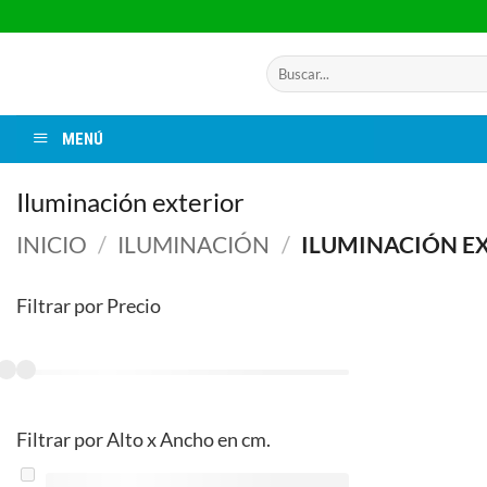
Saltar
al
contenido
Buscar
por:
MENÚ
Iluminación exterior
INICIO
/
ILUMINACIÓN
/
ILUMINACIÓN E
Filtrar por Precio
Filtrar por Alto x Ancho en cm.