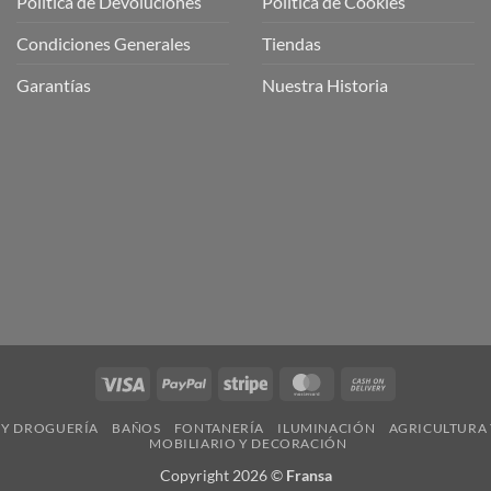
Política de Devoluciones
Política de Cookies
a
a
Condiciones Generales
Tiendas
ctos
agaming!
Garantías
Nuestra Historia
o
r
as
én
oso
o
bre
ros
a
ios
n
Visa
PayPal
Stripe
MasterCard
Cash
nería
On
 Y DROGUERÍA
BAÑOS
FONTANERÍA
ILUMINACIÓN
AGRICULTURA 
Delivery
MOBILIARIO Y DECORACIÓN
Copyright 2026 ©
Fransa