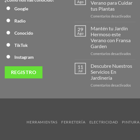
Nuev
Ago
Verano para Cuidar
Págin
tus Plantas
Google
Web
en
Comentarios desactivados
de
Radio
Produ
Frans
de
Mantén tu Jardín
29
Veran
Conocido
Ago
Hermoso este
para
Verano con Fransa
Cuida
TikTok
Garden
tus
Plant
en
Comentarios desactivados
Instagram
Mant
tu
Descubre Nuestros
11
Jardín
Jul
Servicios En
Herm
Jardinería
este
en
Comentarios desactivados
Veran
Descu
con
Nuest
Frans
Servic
Garde
En
Jardi
HERRAMIENTAS
FERRETERÍA
ELECTRICIDAD
PINTURA