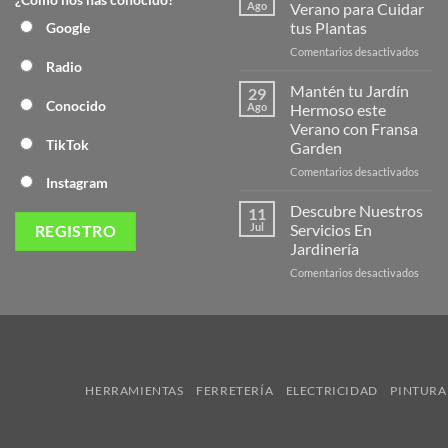
Nuev
Ago
Verano para Cuidar
Págin
tus Plantas
Google
Web
en
Comentarios desactivados
de
Radio
Produ
Frans
de
Mantén tu Jardín
29
Veran
Conocido
Ago
Hermoso este
para
Verano con Fransa
Cuida
TikTok
Garden
tus
Plant
en
Comentarios desactivados
Instagram
Mant
tu
Descubre Nuestros
11
Jardín
Jul
Servicios En
Herm
Jardinería
este
en
Comentarios desactivados
Veran
Descu
con
Nuest
Frans
Servic
Garde
En
Jardi
HERRAMIENTAS
FERRETERÍA
ELECTRICIDAD
PINTURA