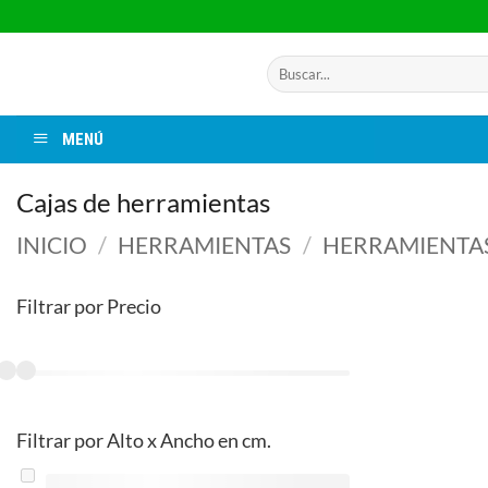
Saltar
al
contenido
Buscar
por:
MENÚ
Cajas de herramientas
INICIO
/
HERRAMIENTAS
/
HERRAMIENTA
Filtrar por Precio
Filtrar por Alto x Ancho en cm.