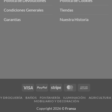
Política de Devoluciones
Política de Cookies
a
a
Condiciones Generales
Tiendas
ctos
agaming!
Garantías
Nuestra Historia
o
r
as
én
oso
o
bre
ros
a
ios
n
Visa
PayPal
Stripe
MasterCard
Cash
nería
On
 Y DROGUERÍA
BAÑOS
FONTANERÍA
ILUMINACIÓN
AGRICULTURA 
Delivery
MOBILIARIO Y DECORACIÓN
Copyright 2026 ©
Fransa