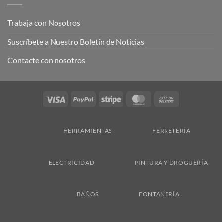
Trabaja con Nosotros
Suscríbete a Nuestro Boletín de Noticias
Contacte con nosotros
Visa
PayPal
Stripe
MasterCard
Cash
On
Delivery
HERRAMIENTAS
FERRETERÍA
ELECTRICIDAD
PINTURA Y DROGUERÍA
BAÑOS
FONTANERÍA