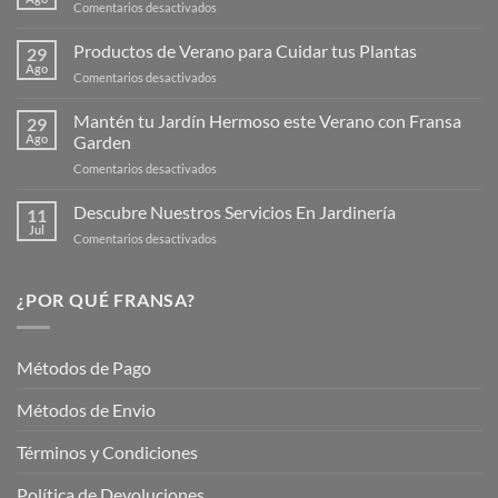
en
Comentarios desactivados
¡Descubre
la
Productos de Verano para Cuidar tus Plantas
29
Nueva
Ago
en
Comentarios desactivados
Página
Productos
Web
de
Mantén tu Jardín Hermoso este Verano con Fransa
de
29
Verano
Ago
Garden
Fransagaming!
para
en
Comentarios desactivados
Cuidar
Mantén
tus
tu
Descubre Nuestros Servicios En Jardinería
Plantas
11
Jardín
Jul
en
Comentarios desactivados
Hermoso
Descubre
este
Nuestros
Verano
Servicios
¿POR QUÉ FRANSA?
con
En
Fransa
Jardinería
Garden
Métodos de Pago
Métodos de Envio
Términos y Condiciones
Política de Devoluciones