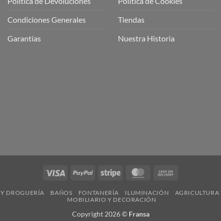
Política de Devoluciones
Política de Cookies
a
a
Condiciones Generales
Tiendas
ctos
agaming!
Garantías
Nuestra Historia
o
r
as
én
oso
o
bre
ros
a
ios
n
Visa
PayPal
Stripe
MasterCard
Cash
nería
On
 Y DROGUERÍA
BAÑOS
FONTANERÍA
ILUMINACIÓN
AGRICULTURA 
Delivery
MOBILIARIO Y DECORACIÓN
Copyright 2026 ©
Fransa