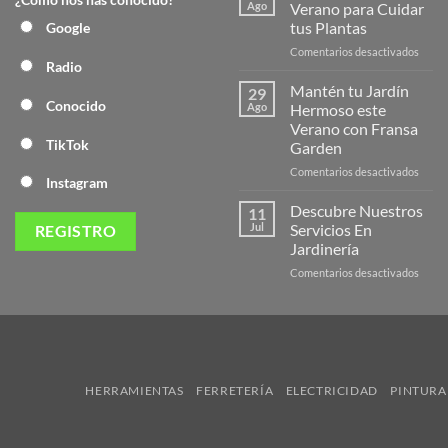
Nuev
Ago
Verano para Cuidar
Págin
tus Plantas
Google
Web
en
Comentarios desactivados
de
Radio
Produ
Frans
de
Mantén tu Jardín
29
Veran
Conocido
Ago
Hermoso este
para
Verano con Fransa
Cuida
TikTok
Garden
tus
Plant
en
Comentarios desactivados
Instagram
Mant
tu
Descubre Nuestros
11
Jardín
Jul
Servicios En
Herm
Jardinería
este
en
Comentarios desactivados
Veran
Descu
con
Nuest
Frans
Servic
Garde
En
Jardi
HERRAMIENTAS
FERRETERÍA
ELECTRICIDAD
PINTURA