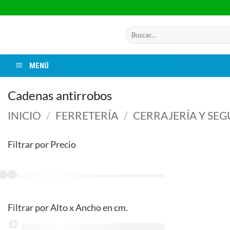
Saltar
al
contenido
Buscar
por:
MENÚ
Cadenas antirrobos
INICIO
/
FERRETERÍA
/
CERRAJERÍA Y SE
Filtrar por Precio
Filtrar por Alto x Ancho en cm.