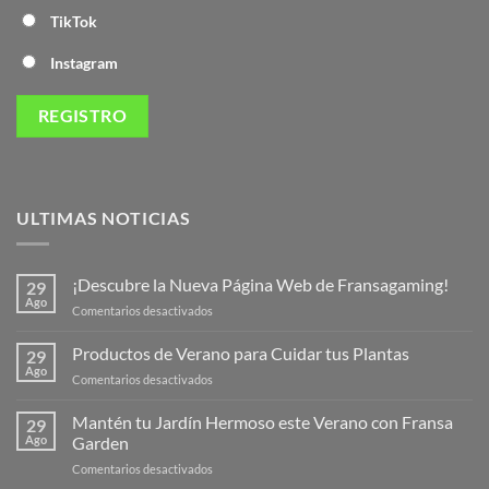
TikTok
Instagram
ULTIMAS NOTICIAS
¡Descubre la Nueva Página Web de Fransagaming!
29
Ago
en
Comentarios desactivados
¡Descubre
la
Productos de Verano para Cuidar tus Plantas
29
Nueva
Ago
en
Comentarios desactivados
Página
Productos
Web
de
Mantén tu Jardín Hermoso este Verano con Fransa
de
29
Verano
Ago
Garden
Fransagaming!
para
en
Comentarios desactivados
Cuidar
Mantén