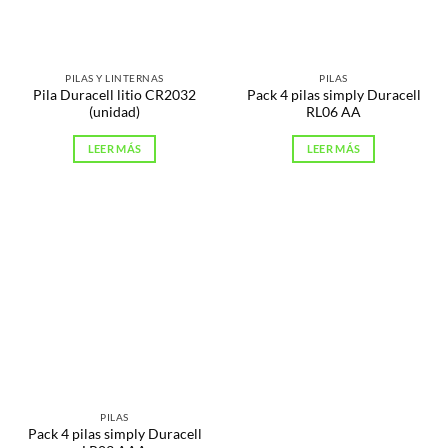
PILAS Y LINTERNAS
PILAS
Pila Duracell litio CR2032
Pack 4 pilas simply Duracell
(unidad)
RL06 AA
LEER MÁS
LEER MÁS
PILAS
Pack 4 pilas simply Duracell