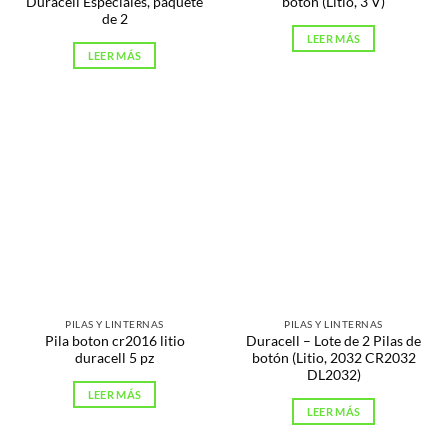
Duracell Especiales, paquete
botón (Litio, 3 V)
de 2
LEER MÁS
LEER MÁS
PILAS Y LINTERNAS
PILAS Y LINTERNAS
Pila boton cr2016 litio
Duracell – Lote de 2 Pilas de
duracell 5 pz
botón (Litio, 2032 CR2032
DL2032)
LEER MÁS
LEER MÁS