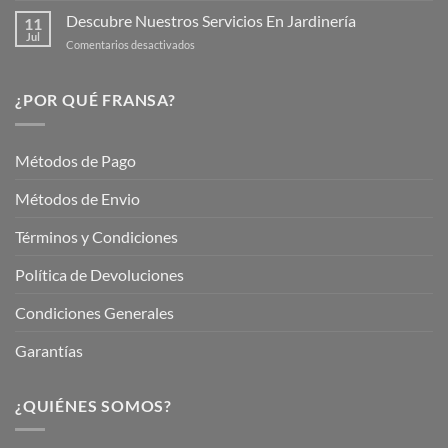
tus
tu
Descubre Nuestros Servicios En Jardinería
Plantas
11
Jardín
Jul
en
Comentarios desactivados
Hermoso
Descubre
este
Nuestros
Verano
Servicios
¿POR QUÉ FRANSA?
con
En
Fransa
Jardinería
Garden
Métodos de Pago
Métodos de Envio
Términos y Condiciones
Política de Devoluciones
Condiciones Generales
Garantías
¿QUIÉNES SOMOS?