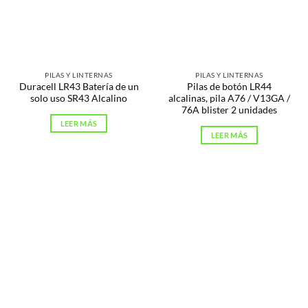
PILAS Y LINTERNAS
PILAS Y LINTERNAS
Duracell LR43 Batería de un
Pilas de botón LR44
solo uso SR43 Alcalino
alcalinas, pila A76 / V13GA /
76A blister 2 unidades
LEER MÁS
LEER MÁS