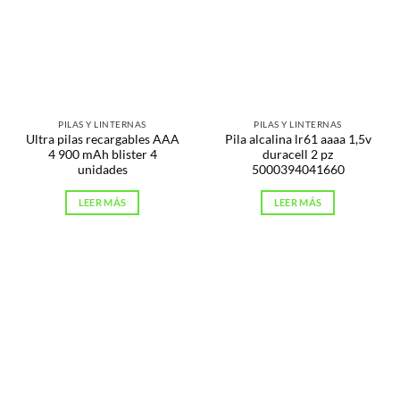
PILAS Y LINTERNAS
PILAS Y LINTERNAS
Ultra pilas recargables AAA
Pila alcalina lr61 aaaa 1,5v
4 900 mAh blister 4
duracell 2 pz
unidades
5000394041660
LEER MÁS
LEER MÁS