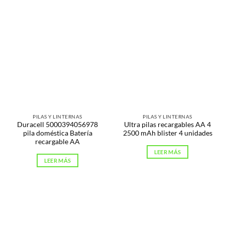
PILAS Y LINTERNAS
PILAS Y LINTERNAS
Duracell 5000394056978
Ultra pilas recargables AA 4
pila doméstica Batería
2500 mAh blister 4 unidades
recargable AA
LEER MÁS
LEER MÁS