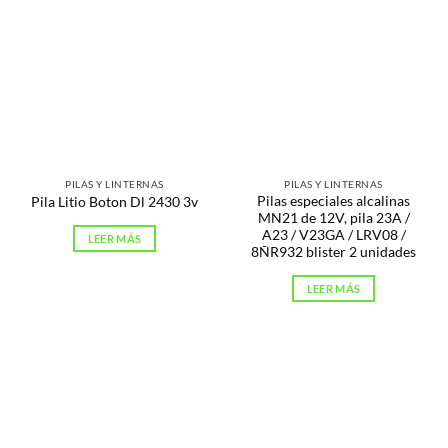
PILAS Y LINTERNAS
PILAS Y LINTERNAS
Pilas especiales alcalinas
Pila Litio Boton Dl 2430 3v
MN21 de 12V, pila 23A /
A23 / V23GA / LRV08 /
LEER MÁS
8ÑR932 blister 2 unidades
LEER MÁS