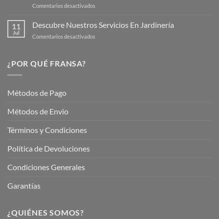
en
Comentarios desactivados
Cuidar
Mantén
tus
tu
Descubre Nuestros Servicios En Jardinería
Plantas
11
Jardín
Jul
en
Comentarios desactivados
Hermoso
Descubre
este
Nuestros
Verano
Servicios
¿POR QUÉ FRANSA?
con
En
Fransa
Jardinería
Garden
Métodos de Pago
Métodos de Envio
Términos y Condiciones
Política de Devoluciones
Condiciones Generales
Garantías
¿QUIÉNES SOMOS?