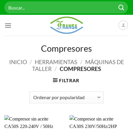
Saltar
Buscar
al
por:
contenido
Compresores
INICIO
/
HERRAMIENTAS
/
MÁQUINAS DE
TALLER
/
COMPRESORES
FILTRAR