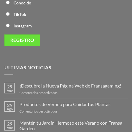
Conocido
TikTok
Instagram
ULTIMAS NOTICIAS
¡Descubre la Nueva Página Web de Fransagaming!
29
Ago
en
Comentarios desactivados
¡Descubre
la
Productos de Verano para Cuidar tus Plantas
29
Nueva
Ago
en
Comentarios desactivados
Página
Productos
Web
de
Mantén tu Jardín Hermoso este Verano con Fransa
de
29
Verano
Ago
Garden
Fransagaming!
para