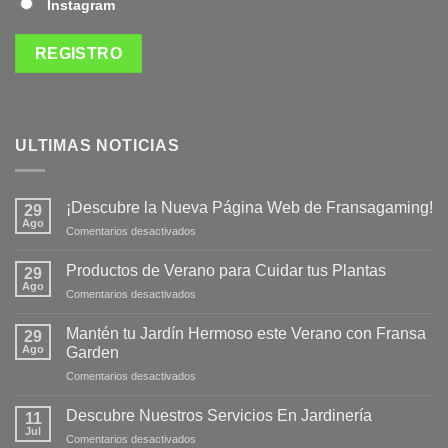
Instagram
ULTIMAS NOTICIAS
¡Descubre la Nueva Página Web de Fransagaming!
29
Ago
en
Comentarios desactivados
¡Descubre
la
Productos de Verano para Cuidar tus Plantas
29
Nueva
Ago
en
Comentarios desactivados
Página
Productos
Web
de
Mantén tu Jardín Hermoso este Verano con Fransa
de
29
Verano
Ago
Fransagaming!
Garden
para
en
Comentarios desactivados
Cuidar
Mantén
tus
tu
Plantas
Descubre Nuestros Servicios En Jardinería
11
Jardín
Jul
en
Comentarios desactivados
Hermoso