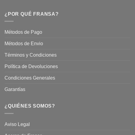
Descubre
este
Nuestros
Verano
Servicios
¿POR QUÉ FRANSA?
con
En
Fransa
Jardinería
Garden
Métodos de Pago
Métodos de Envio
Términos y Condiciones
Política de Devoluciones
Condiciones Generales
Garantías
¿QUIÉNES SOMOS?
Aviso Legal