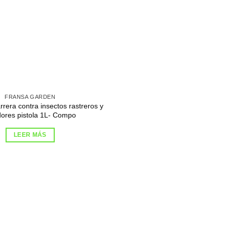
FRANSA GARDEN
arrera contra insectos rastreros y
dores pistola 1L- Compo
LEER MÁS