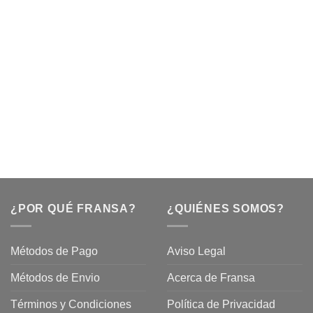
¿POR QUÉ FRANSA?
¿QUIÉNES SOMOS?
Métodos de Pago
Aviso Legal
Métodos de Envio
Acerca de Fransa
Términos y Condiciones
Política de Privacidad
ubre