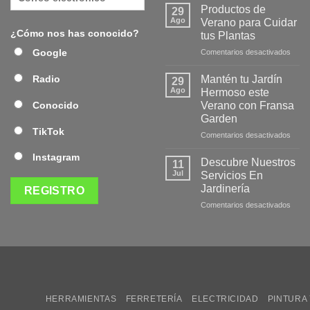
la
Productos de
29
Nuev
Ago
Verano para Cuidar
Págin
¿Cómo nos has conocido?
tus Plantas
Web
en
Google
Comentarios desactivados
de
Produ
Frans
de
Mantén tu Jardín
Radio
29
Veran
Ago
Hermoso este
para
Verano con Fransa
Conocido
Cuida
Garden
tus
TikTok
Plant
en
Comentarios desactivados
Mant
Instagram
tu
Descubre Nuestros
11
Jardí
Jul
Servicios En
Herm
Jardinería
este
en
Comentarios desactivados
Veran
Desc
con
Nuest
Fran
Servi
Gard
En
Jardi
HERRAMIENTAS
FERRETERÍA
ELECTRICIDAD
PINTURA