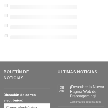
BOLETÍN DE
ULTIMAS NOTICIAS
NOTICIAS
¡Descubre la Nueva
29
Ago
Página Web de
Dirección de correo
Fransagaming!
electrónico:
en
Comentarios desactivados
¡Desc