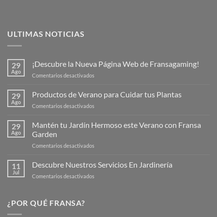
ULTIMAS NOTICIAS
¡Descubre la Nueva Página Web de Fransagaming!
29
Ago
en
Comentarios desactivados
¡Descubre
la
Productos de Verano para Cuidar tus Plantas
29
Nueva
Ago
en
Comentarios desactivados
Página
Productos
Web
de
Mantén tu Jardín Hermoso este Verano con Fransa
de
29
Verano
Ago
Garden
Fransagaming!
para
en
Comentarios desactivados
Cuidar
Mantén
tus
tu
Descubre Nuestros Servicios En Jardinería
Plantas
11
Jardín
Jul
en
Comentarios desactivados
Hermoso
Descubre
este
Nuestros
Verano
Servicios
¿POR QUÉ FRANSA?
con
En
Fransa
Jardinería