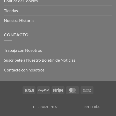
Política de Cookies
Tiendas
Nuestra Historia
CONTACTO
Trabaja con Nosotros
Suscríbete a Nuestro Boletín de Noticias
Contacte con nosotros
Visa
PayPal
Stripe
MasterCard
Cash
On
Delivery
HERRAMIENTAS
FERRETERÍA