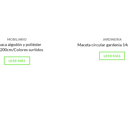
MOBILIARIO
JARDINERÍA
ca algodón y poliéster
Maceta circular gardenia 1
200cm/Colores surtidos
LEER MÁS
LEER MÁS