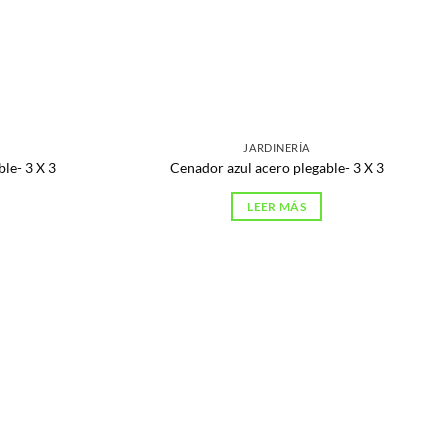
JARDINERÍA
le- 3 X 3
Cenador azul acero plegable- 3 X 3
LEER MÁS