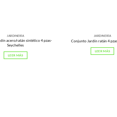
JARDINERÍA
JARDINERÍA
dín acero/ratán sintético 4 pzas-
Conjunto Jardín ratán 4 pza
Seychelles
LEER MÁS
LEER MÁS