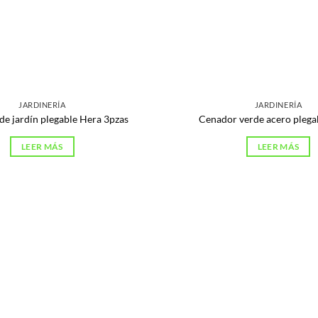
JARDINERÍA
JARDINERÍA
de jardín plegable Hera 3pzas
Cenador verde acero plegab
LEER MÁS
LEER MÁS