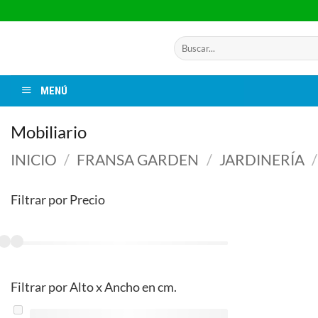
Saltar
al
contenido
Buscar
por:
MENÚ
Mobiliario
INICIO
/
FRANSA GARDEN
/
JARDINERÍA
/
Filtrar por Precio
Filtrar por Alto x Ancho en cm.