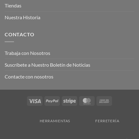
Tiendas
Nuestra Historia
CONTACTO
Trabaja con Nosotros
Suscríbete a Nuestro Boletín de Noticias
Contacte con nosotros
Visa
PayPal
Stripe
MasterCard
Cash
On
Delivery
HERRAMIENTAS
FERRETERÍA