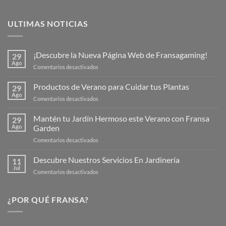
ULTIMAS NOTICIAS
¡Descubre la Nueva Página Web de Fransagaming!
29
Ago
en
Comentarios desactivados
¡Descubre
la
Productos de Verano para Cuidar tus Plantas
29
Nueva
Ago
en
Comentarios desactivados
Página
Productos
Web
de
Mantén tu Jardín Hermoso este Verano con Fransa
de
29
Verano
Ago
Garden
Fransagaming!
para
en
Comentarios desactivados
Cuidar
Mantén
tus
tu
Descubre Nuestros Servicios En Jardinería
Plantas
11
Jardín
Jul
en
Comentarios desactivados
Hermoso
Descubre
este
Nuestros
Verano
Servicios
¿POR QUÉ FRANSA?
con
En
Fransa
Jardinería
Garden