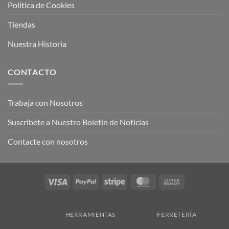
Política de Cookies
Tiendas
Nuestra Historia
CONTACTO
Trabaja con Nosotros
Suscríbete a Nuestro Boletín de Noticias
Contacte con nosotros
Visa
PayPal
Stripe
MasterCard
Cash
On
Delivery
HERRAMIENTAS
FERRETERÍA