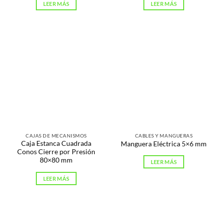
LEER MÁS
LEER MÁS
CAJAS DE MECANISMOS
CABLES Y MANGUERAS
Caja Estanca Cuadrada
Manguera Eléctrica 5×6 mm
Conos Cierre por Presión
80×80 mm
LEER MÁS
LEER MÁS