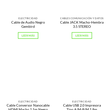
ELECTRICIDAD
CABLES COMUNICACIÓN Y DATOS
Cable de Audio Negro
Cable JACK Macho-Hembra
Gembird
3.5 STEREO
LEER MÁS
LEER MÁS
ELECTRICIDAD
ELECTRICIDAD
Cable Conversor Nanocable
Cable USB 2.0 Impresora
HDMI Macho 1.5m Negro
Tipo A/M-B/M 1.8m