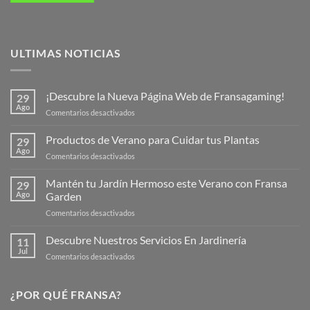
ULTIMAS NOTICIAS
¡Descubre la Nueva Página Web de Fransagaming!
29
Ago
en
Comentarios desactivados
¡Descubre
la
Productos de Verano para Cuidar tus Plantas
29
Nueva
Ago
en
Comentarios desactivados
Página
Productos
Web
de
Mantén tu Jardín Hermoso este Verano con Fransa
de
29
Verano
Ago
Garden
Fransagaming!
para
en
Comentarios desactivados
Cuidar
Mantén
tus
tu
Descubre Nuestros Servicios En Jardinería
Plantas
11
Jardín
Jul
en
Comentarios desactivados
Hermoso
Descubre
este
Nuestros
Verano
Servicios
¿POR QUÉ FRANSA?
con
En
Fransa