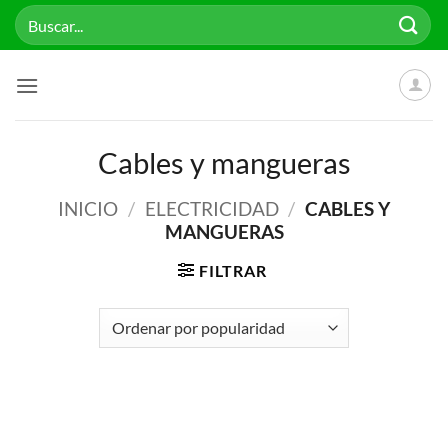
Saltar
Buscar
al
por:
contenido
Cables y mangueras
INICIO
/
ELECTRICIDAD
/
CABLES Y
MANGUERAS
FILTRAR