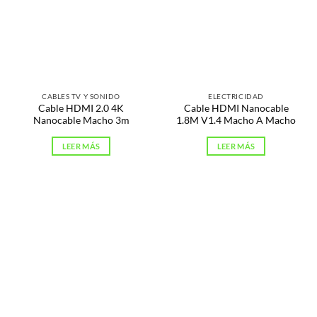
CABLES TV Y SONIDO
ELECTRICIDAD
Cable HDMI 2.0 4K
Cable HDMI Nanocable
Nanocable Macho 3m
1.8M V1.4 Macho A Macho
LEER MÁS
LEER MÁS