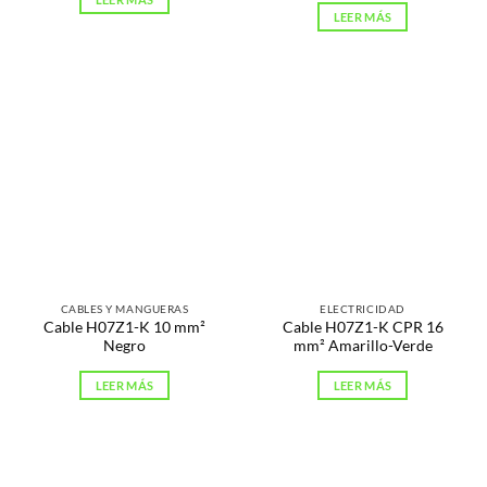
LEER MÁS
CABLES Y MANGUERAS
ELECTRICIDAD
Cable H07Z1-K 10 mm²
Cable H07Z1-K CPR 16
Negro
mm² Amarillo-Verde
LEER MÁS
LEER MÁS