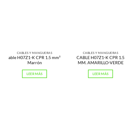
CABLES Y MANGUERAS
CABLES Y MANGUERAS
able H07Z1-K CPR 1.5 mm²
CABLE H07Z1-K CPR 1.5
Marrón
MM. AMARILLO-VERDE
LEER MÁS
LEER MÁS