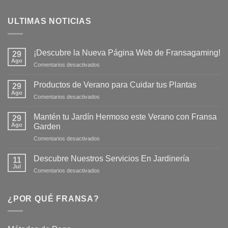
ULTIMAS NOTICIAS
¡Descubre la Nueva Página Web de Fransagaming!
29
Ago
en
Comentarios desactivados
¡Descubre
la
Productos de Verano para Cuidar tus Plantas
29
Nueva
Ago
en
Comentarios desactivados
Página
Productos
Web
de
Mantén tu Jardín Hermoso este Verano con Fransa
de
29
Verano
Ago
Fransagaming!
Garden
para
en
Comentarios desactivados
Cuidar
Mantén
tus
tu
Plantas
Descubre Nuestros Servicios En Jardinería
11
Jardín
Jul
en
Comentarios desactivados
Hermoso
Descubre
este
Nuestros
Verano
Servicios
¿POR QUÉ FRANSA?
con
En
Fransa
Jardinería
Garden