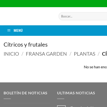
Saltar
al
contenido
Buscar
por:
MENÚ
Cítricos y frutales
INICIO
/
FRANSA GARDEN
/
PLANTAS
/
CÍ
No se han enc
BOLETÍN DE NOTICIAS
ULTIMAS NOTICIAS