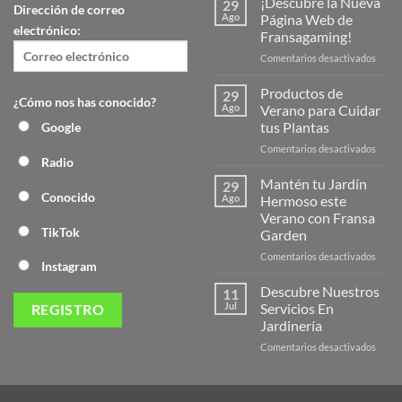
¡Descubre la Nueva
29
Dirección de correo
Ago
Página Web de
electrónico:
Fransagaming!
en
Comentarios desactivados
¡Desc
la
Productos de
29
¿Cómo nos has conocido?
Nuev
Ago
Verano para Cuidar
Págin
tus Plantas
Google
Web
en
Comentarios desactivados
de
Radio
Produ
Frans
de
Mantén tu Jardín
29
Veran
Conocido
Ago
Hermoso este
para
Verano con Fransa
Cuida
TikTok
Garden
tus
Plant
en
Comentarios desactivados
Instagram
Mant
tu
Descubre Nuestros
11
Jardín
Jul
Servicios En
Herm
Jardinería
este
en
Comentarios desactivados
Veran
Descu
con
Nuest
Frans
Servic
Garde