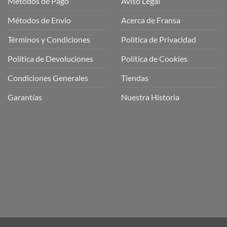
Métodos de Pago
Aviso Legal
Métodos de Envio
Acerca de Fransa
Términos y Condiciones
Política de Privacidad
ubre
Política de Devoluciones
Política de Cookies
a
a
Condiciones Generales
Tiendas
ctos
agaming!
Garantías
Nuestra Historia
o
r
as
én
oso
o
bre
ros
a
ios
n