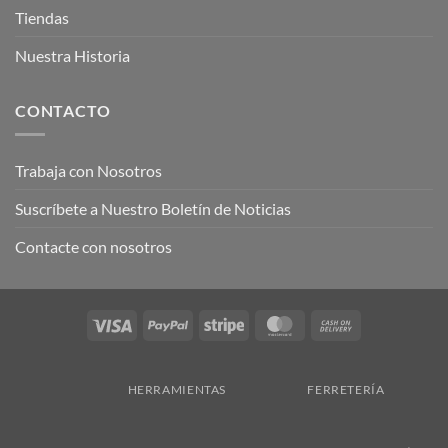
Tiendas
Nuestra Historia
CONTACTO
Trabaja con Nosotros
Suscríbete a Nuestro Boletín de Noticias
Contacte con nosotros
Visa
PayPal
Stripe
MasterCard
Cash
On
Delivery
HERRAMIENTAS
FERRETERÍA