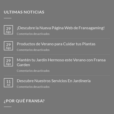
ULTIMAS NOTICIAS
¡Descubre la Nueva Página Web de Fransagaming!
29
Ago
en
Comentarios desactivados
¡Descubre
la
Productos de Verano para Cuidar tus Plantas
29
Nueva
Ago
en
Comentarios desactivados
Página
Productos
Web
de
Mantén tu Jardín Hermoso este Verano con Fransa
de
29
Verano
Ago
Garden
Fransagaming!
para
en
Comentarios desactivados
Cuidar
Mantén
tus
tu
Descubre Nuestros Servicios En Jardinería
Plantas
11
Jardín
Jul
en
Comentarios desactivados
Hermoso
Descubre
este
Nuestros
Verano
Servicios
¿POR QUÉ FRANSA?
con
En
Fransa
Jardinería
Garden