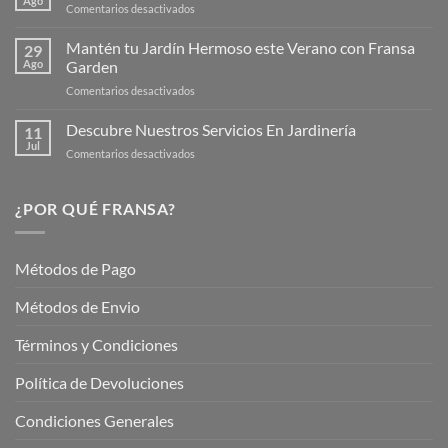
Ago
en
Comentarios desactivados
Página
Productos
Web
de
Mantén tu Jardín Hermoso este Verano con Fransa
de
29
Verano
Ago
Garden
Fransagaming!
para
en
Comentarios desactivados
Cuidar
Mantén
tus
tu
Descubre Nuestros Servicios En Jardinería
Plantas
11
Jardín
Jul
en
Comentarios desactivados
Hermoso
Descubre
este
Nuestros
Verano
Servicios
¿POR QUÉ FRANSA?
con
En
Fransa
Jardinería
Garden
Métodos de Pago
Métodos de Envio
Términos y Condiciones
Política de Devoluciones
Condiciones Generales