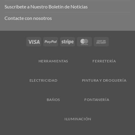
Suscríbete a Nuestro Boletín de Noticias
Contacte con nosotros
Visa
PayPal
Stripe
MasterCard
Cash
On
Delivery
HERRAMIENTAS
FERRETERÍA
ELECTRICIDAD
PINTURA Y DROGUERÍA
BAÑOS
FONTANERÍA
ILUMINACIÓN