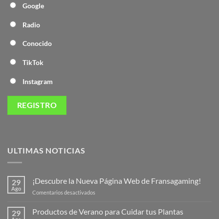
Google
Radio
Conocido
TikTok
Instagram
ULTIMAS NOTICIAS
¡Descubre la Nueva Página Web de Fransagaming!
29
Ago
en
Comentarios desactivados
¡Descubre
la
Productos de Verano para Cuidar tus Plantas
29
Nueva