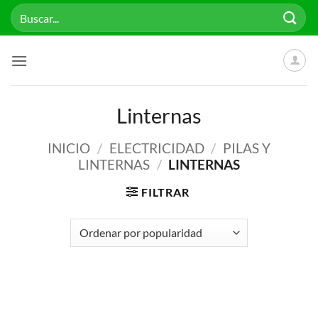
Saltar
Buscar
al
por:
contenido
Linternas
INICIO
/
ELECTRICIDAD
/
PILAS Y
LINTERNAS
/
LINTERNAS
FILTRAR