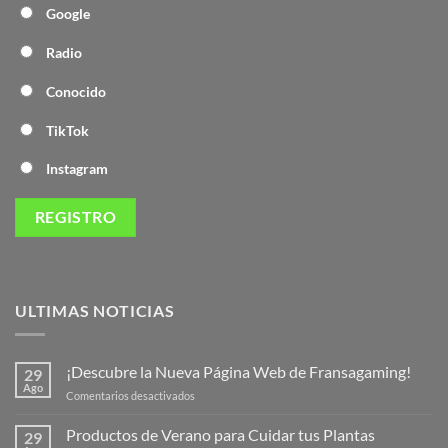
Google
Radio
Conocido
TikTok
Instagram
ULTIMAS NOTICIAS
¡Descubre la Nueva Página Web de Fransagaming!
29
Ago
en
Comentarios desactivados
¡Descubre
la
Productos de Verano para Cuidar tus Plantas
29
Nueva