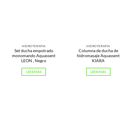
HIDROTERAPIA
HIDROTERAPIA
Set ducha empotrado
Columna de ducha de
monomando Aquassent
hidromasaje Aquassent
LEON , Negro
KIARA
LEER MÁS
LEER MÁS