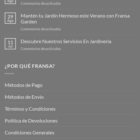
Ago
en
Comentarios desactivados
Página
Productos
Web
de
Mantén tu Jardín Hermoso este Verano con Fransa
de
29
Verano
Ago
Garden
Fransagaming!
para
en
Comentarios desactivados
Cuidar
Mantén
tus
tu
Descubre Nuestros Servicios En Jardinería
Plantas
11
Jardín
Jul
en
Comentarios desactivados
Hermoso
Descubre
este
Nuestros
Verano
Servicios
¿POR QUÉ FRANSA?
con
En
Fransa
Jardinería
Garden
Métodos de Pago
Métodos de Envio
Términos y Condiciones
Política de Devoluciones
Condiciones Generales