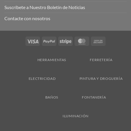
Suscríbete a Nuestro Boletín de Noticias
Contacte con nosotros
Visa
PayPal
Stripe
MasterCard
Cash
On
Delivery
HERRAMIENTAS
FERRETERÍA
ELECTRICIDAD
PINTURA Y DROGUERÍA
BAÑOS
FONTANERÍA
ILUMINACIÓN