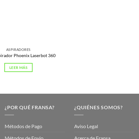
ASPIRADORES
irador Phoenix Laserbot 360
LEER MÁS
¿POR QUÉ FRANSA?
¿QUIÉNES SOMOS?
Métodos de Pago
Aviso Legal
Métodos de Envio
Acerca de Fransa