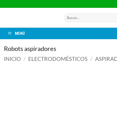
Saltar
al
contenido
Buscar
por:
MENÚ
Robots aspiradores
INICIO
/
ELECTRODOMÉSTICOS
/
ASPIRA