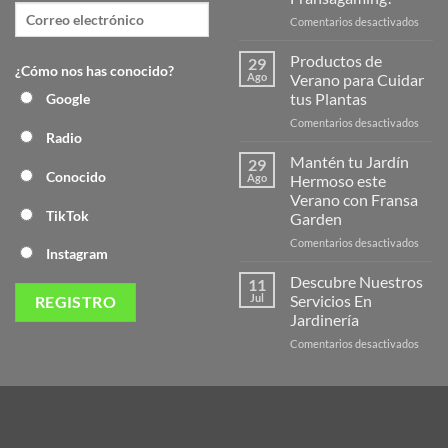
en
Comentarios desactivados
¡Desc
la
Productos de
29
¿Cómo nos has conocido?
Nuev
Ago
Verano para Cuidar
Págin
tus Plantas
Google
Web
en
Comentarios desactivados
de
Radio
Produ
Frans
de
Mantén tu Jardín
29
Veran
Conocido
Ago
Hermoso este
para
Verano con Fransa
Cuida
TikTok
Garden
tus
Plant
en
Comentarios desactivados
Instagram
Mant
tu
Descubre Nuestros
11
Jardín
Jul
Servicios En
Herm
Jardinería
este
en
Comentarios desactivados
Veran
Descu
con
Nuest
Frans
Servic
Garde
En
Jardi