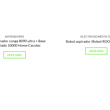
ASPIRADORES
ELECTRODOMÉSTIC
rador conga 8090 ultra + Base
Robot aspirador iRobot R
ciado 10000 Home Cecotec
LEER MÁS
LEER MÁS