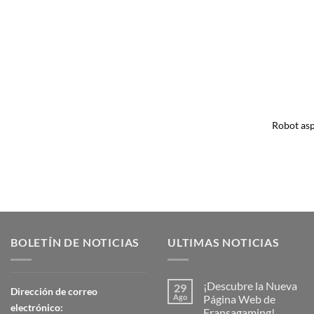
Robot asp
BOLETÍN DE NOTICIAS
ULTIMAS NOTICIAS
¡Descubre la Nueva
29
Dirección de correo
Ago
Página Web de
electrónico:
Fransagaming!