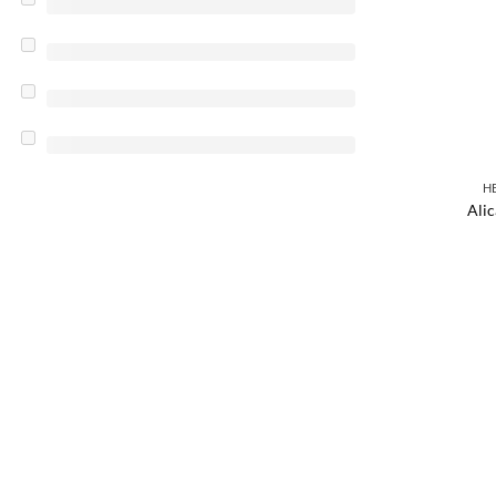
H
Alic