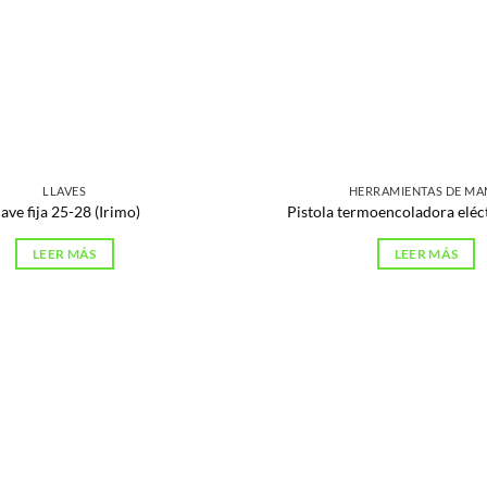
LLAVES
HERRAMIENTAS DE M
lave fija 25-28 (Irimo)
Pistola termoencoladora eléct
LEER MÁS
LEER MÁS