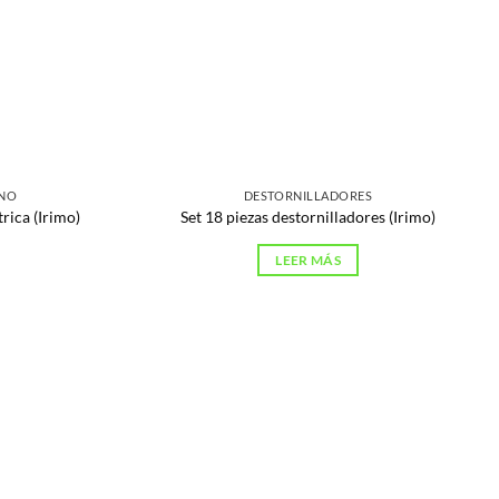
ANO
DESTORNILLADORES
rica (Irimo)
Set 18 piezas destornilladores (Irimo)
LEER MÁS