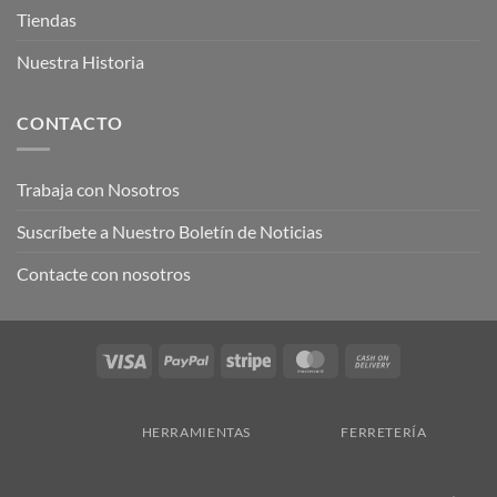
Tiendas
Nuestra Historia
CONTACTO
Trabaja con Nosotros
Suscríbete a Nuestro Boletín de Noticias
Contacte con nosotros
Visa
PayPal
Stripe
MasterCard
Cash
On
Delivery
HERRAMIENTAS
FERRETERÍA