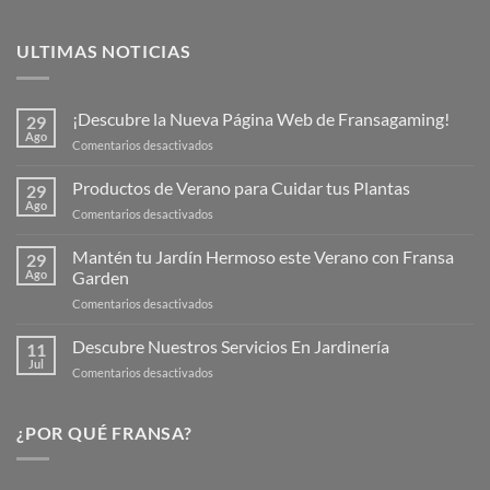
ULTIMAS NOTICIAS
¡Descubre la Nueva Página Web de Fransagaming!
29
Ago
en
Comentarios desactivados
¡Descubre
la
Productos de Verano para Cuidar tus Plantas
29
Nueva
Ago
en
Comentarios desactivados
Página
Productos
Web
de
Mantén tu Jardín Hermoso este Verano con Fransa
de
29
Verano
Ago
Garden
Fransagaming!
para
en
Comentarios desactivados
Cuidar
Mantén
tus
tu
Descubre Nuestros Servicios En Jardinería
Plantas
11
Jardín
Jul
en
Comentarios desactivados
Hermoso
Descubre
este
Nuestros
Verano
Servicios
¿POR QUÉ FRANSA?
con
En
Fransa
Jardinería
Garden