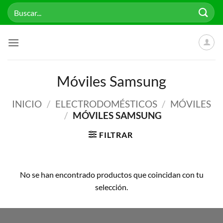
Saltar
Buscar
al
por:
contenido
Móviles Samsung
INICIO
/
ELECTRODOMÉSTICOS
/
MÓVILES
/
MÓVILES SAMSUNG
FILTRAR
No se han encontrado productos que coincidan con tu
selección.