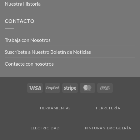
Nuestra Historia
CONTACTO
Trabaja con Nosotros
Suscríbete a Nuestro Boletín de Noticias
Contacte con nosotros
Visa
PayPal
Stripe
MasterCard
Cash
On
Delivery
HERRAMIENTAS
FERRETERÍA
ELECTRICIDAD
PINTURA Y DROGUERÍA