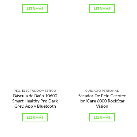
LEER MÁS
LEER MÁS
PEQ. ELECTRODOMÉSTICO
CUIDADO PERSONAL
Báscula de Baño 10600
Secador De Pelo Cecotec
Smart Healthy Pro Dark
IoniCare 6000 RockStar
Grey. App y Bluetooth
Vision
LEER MÁS
LEER MÁS