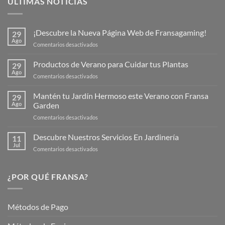
ULTIMAS NOTICIAS
¡Descubre la Nueva Página Web de Fransagaming!
29
Ago
en
Comentarios desactivados
¡Descubre
la
Productos de Verano para Cuidar tus Plantas
29
Nueva
Ago
en
Comentarios desactivados
Página
Productos
Web
de
Mantén tu Jardín Hermoso este Verano con Fransa
de
29
Verano
Ago
Garden
Fransagaming!
para
en
Comentarios desactivados
Cuidar
Mantén
tus
tu
Descubre Nuestros Servicios En Jardinería
Plantas
11
Jardín
Jul
en
Comentarios desactivados
Hermoso
Descubre
este
Nuestros
Verano
Servicios
¿POR QUÉ FRANSA?
con
En
Fransa
Jardinería
Garden
Métodos de Pago