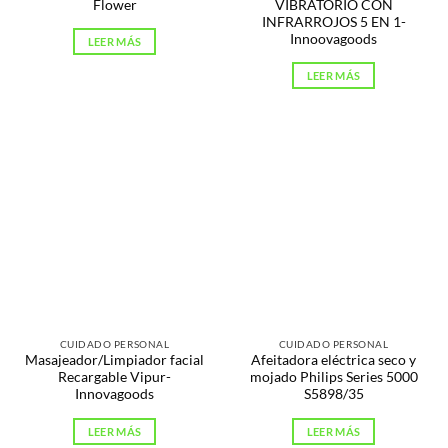
Flower
VIBRATORIO CON
INFRARROJOS 5 EN 1-
Innoovagoods
LEER MÁS
LEER MÁS
CUIDADO PERSONAL
CUIDADO PERSONAL
Masajeador/Limpiador facial
Afeitadora eléctrica seco y
Recargable Vipur-
mojado Philips Series 5000
Innovagoods
S5898/35
LEER MÁS
LEER MÁS