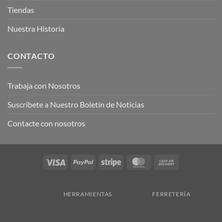
Tiendas
Nuestra Historia
CONTACTO
Trabaja con Nosotros
Suscríbete a Nuestro Boletín de Noticias
Contacte con nosotros
Visa
PayPal
Stripe
MasterCard
Cash
On
Delivery
HERRAMIENTAS
FERRETERÍA