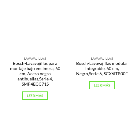
LAVAVAJILLAS
LAVAVAJILLAS
Bosch-Lavavajillas para
Bosch-Lavavajillas modular
montaje bajo encimera, 60
integrable, 60 cm,
cm, Acero negro
Negro,Serie 6, SCX6ITB00E
antihuellas,Serie 4,
SMP4ECC71S
LEER MÁS
LEER MÁS