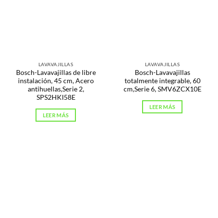
LAVAVAJILLAS
LAVAVAJILLAS
Bosch-Lavavajillas de libre
Bosch-Lavavajillas
instalación, 45 cm, Acero
totalmente integrable, 60
antihuellas,Serie 2,
cm,Serie 6, SMV6ZCX10E
SPS2HKI58E
LEER MÁS
LEER MÁS