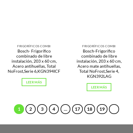
FRIGORÍFICOS COMBI
FRIGORÍFICOS COMBI
Bosch- Frigorífico
Bosch-Frigorífico
combinado de libre
combinado de libre
instalación, 203 x 60 cm,
instalación, 203 x 60 cm,
Acero antihuellas, Total
Acero mate antihuellas,
NoFrost,Serie 6,KGN394ICF
Total NoFrost,Serie 4,
KGN392LAG
LEER MÁS
LEER MÁS
1
2
3
4
…
17
18
19