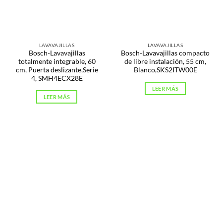
LAVAVAJILLAS
LAVAVAJILLAS
Bosch-Lavavajillas
Bosch-Lavavajillas compacto
totalmente integrable, 60
de libre instalación, 55 cm,
cm, Puerta deslizante,Serie
Blanco,SKS2ITW00E
4, SMH4ECX28E
LEER MÁS
LEER MÁS