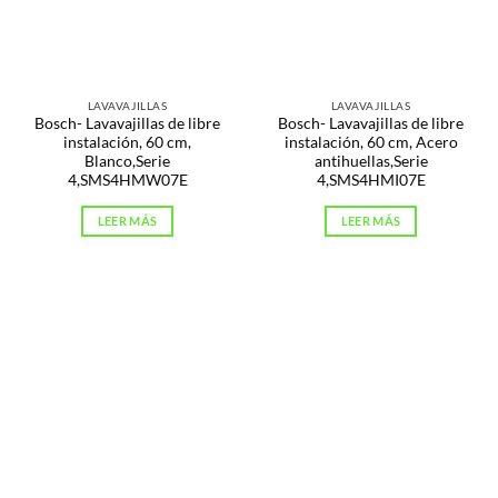
LAVAVAJILLAS
LAVAVAJILLAS
Bosch- Lavavajillas de libre
Bosch- Lavavajillas de libre
instalación, 60 cm,
instalación, 60 cm, Acero
Blanco,Serie
antihuellas,Serie
4,SMS4HMW07E
4,SMS4HMI07E
LEER MÁS
LEER MÁS