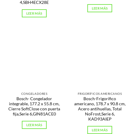
4,SBH4ECX28E
LEER MÁS
LEER MÁS
CONGELADORES
FRIGORÍFICOS AMERICANOS
Bosch- Congelador
Bosch-Frigorífico
integrable, 177.2 x 55.8 cm,
americano, 178.7 x 90.8 cm,
Cierre SoftClose con puerta
Acero antihuellas, Total
fija,Serie 6,GIN81ACE0
NoFrost,Serie 6,
KAD93AIEP
LEER MÁS
LEER MÁS