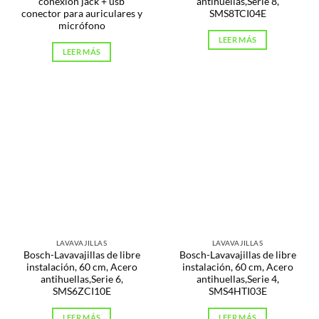
conexión jack + usb
antihuellas,Serie 8,
conector para auriculares y
SMS8TCI04E
micrófono
LEER MÁS
LEER MÁS
LAVAVAJILLAS
LAVAVAJILLAS
Bosch-Lavavajillas de libre
Bosch-Lavavajillas de libre
instalación, 60 cm, Acero
instalación, 60 cm, Acero
antihuellas,Serie 6,
antihuellas,Serie 4,
SMS6ZCI10E
SMS4HTI03E
LEER MÁS
LEER MÁS