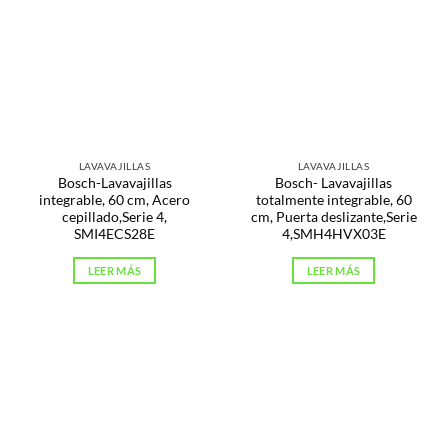
LAVAVAJILLAS
LAVAVAJILLAS
Bosch-Lavavajillas
Bosch- Lavavajillas
integrable, 60 cm, Acero
totalmente integrable, 60
cepillado,Serie 4,
cm, Puerta deslizante,Serie
SMI4ECS28E
4,SMH4HVX03E
LEER MÁS
LEER MÁS