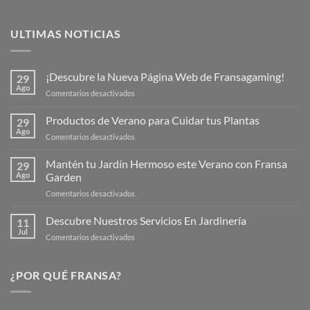
ULTIMAS NOTICIAS
¡Descubre la Nueva Página Web de Fransagaming!
29
Ago
en
Comentarios desactivados
¡Descubre
la
Productos de Verano para Cuidar tus Plantas
29
Nueva
Ago
en
Comentarios desactivados
Página
Productos
Web
de
Mantén tu Jardín Hermoso este Verano con Fransa
de
29
Verano
Ago
Garden
Fransagaming!
para
en
Comentarios desactivados
Cuidar
Mantén
tus
tu
Descubre Nuestros Servicios En Jardinería
Plantas
11
Jardín
Jul
en
Comentarios desactivados
Hermoso
Descubre
este
Nuestros
Verano
Servicios
¿POR QUÉ FRANSA?
con
En
Fransa
Jardinería
Garden