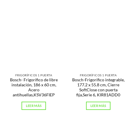
FRIGORÍFICOS 1 PUERTA
FRIGORÍFICOS 1 PUERTA
Bosch- Frigorífico de libre
Bosch-Frigorífico integrable,
instalación, 186 x 60 cm,
177.2 x 55.8 cm, Cierre
Acero
SoftClose con puerta
antihuellas,KSV36FIEP
fija,Serie 6, KIR81ADD0
LEER MÁS
LEER MÁS