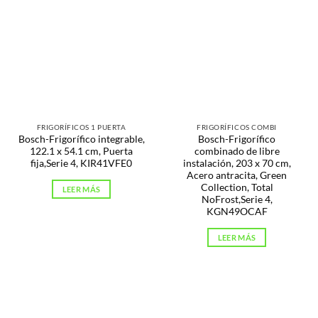
FRIGORÍFICOS 1 PUERTA
FRIGORÍFICOS COMBI
Bosch-Frigorífico integrable,
Bosch-Frigorífico
122.1 x 54.1 cm, Puerta
combinado de libre
fija,Serie 4, KIR41VFE0
instalación, 203 x 70 cm,
Acero antracita, Green
Collection, Total
LEER MÁS
NoFrost,Serie 4,
KGN49OCAF
LEER MÁS