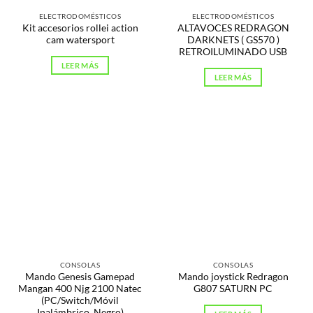
ELECTRODOMÉSTICOS
ELECTRODOMÉSTICOS
Kit accesorios rollei action
ALTAVOCES REDRAGON
cam watersport
DARKNETS ( GS570 )
RETROILUMINADO USB
LEER MÁS
LEER MÁS
CONSOLAS
CONSOLAS
Mando Genesis Gamepad
Mando joystick Redragon
Mangan 400 Njg 2100 Natec
G807 SATURN PC
(PC/Switch/Móvil
Inalámbrico, Negro)