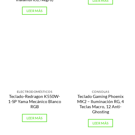
LEER MÁS
LEER MÁS
ELECTRODOMÉSTICOS
CONSOLAS
Teclado-Redragon K550W-
Teclado Gaming Phoenix
1-SP Yama Mecánico Blanco
MK2 – Iluminación RG, 4
RGB
Teclas Macro, 12 Anti-
Ghosting
LEER MÁS
LEER MÁS