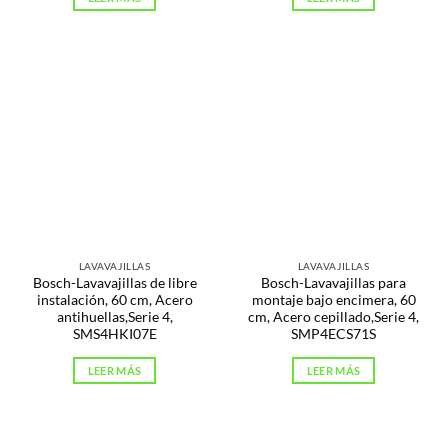
LAVAVAJILLAS
LAVAVAJILLAS
Bosch-Lavavajillas de libre
Bosch-Lavavajillas para
instalación, 60 cm, Acero
montaje bajo encimera, 60
antihuellas,Serie 4,
cm, Acero cepillado,Serie 4,
SMS4HKI07E
SMP4ECS71S
LEER MÁS
LEER MÁS