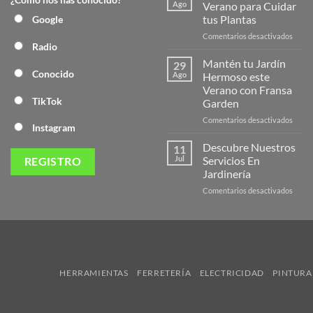
Nuev
Ago
Verano para Cuidar
Págin
tus Plantas
Google
Web
en
Comentarios desactivados
de
Radio
Produ
Frans
de
Mantén tu Jardín
29
Veran
Conocido
Ago
Hermoso este
para
Verano con Fransa
Cuida
TikTok
Garden
tus
Plant
en
Comentarios desactivados
Instagram
Mant
tu
Descubre Nuestros
11
Jardín
Jul
Servicios En
Herm
Jardinería
este
en
Comentarios desactivados
Veran
Descu
con
Nuest
Frans
Servic
Garde
En
Jardi
HERRAMIENTAS
FERRETERÍA
ELECTRICIDAD
PINTURA