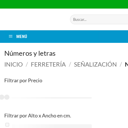
Saltar
al
contenido
Buscar
por:
MENÚ
Números y letras
INICIO
/
FERRETERÍA
/
SEÑALIZACIÓN
/
N
Filtrar por Precio
Filtrar por Alto x Ancho en cm.