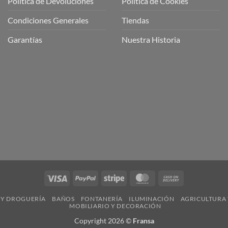
Política de Devoluciones
Política de Cookies
a
a
Condiciones Generales
Tiendas
ctos
agaming!
Garantías
Nuestra Historia
o
r
as
én
oso
o
bre
ros
a
ios
n
Visa
PayPal
Stripe
MasterCard
Cash
nería
On
 Y DROGUERÍA
BAÑOS
FONTANERÍA
ILUMINACIÓN
AGRICULTURA 
Delivery
MOBILIARIO Y DECORACIÓN
Copyright 2026 ©
Fransa