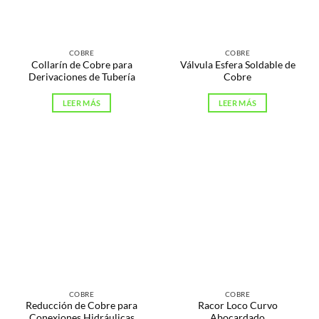
COBRE
COBRE
Collarín de Cobre para
Válvula Esfera Soldable de
Derivaciones de Tubería
Cobre
LEER MÁS
LEER MÁS
COBRE
COBRE
Reducción de Cobre para
Racor Loco Curvo
Conexiones Hidráulicas
Abocardado