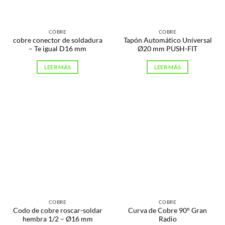
COBRE
COBRE
cobre conector de soldadura
Tapón Automático Universal
– Te igual D16 mm
Ø20 mm PUSH-FIT
LEER MÁS
LEER MÁS
COBRE
COBRE
Codo de cobre roscar-soldar
Curva de Cobre 90° Gran
hembra 1/2 – Ø16 mm
Radio