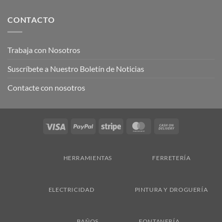
CONTACTO
Trabaja con Nosotros
Suscríbete a Nuestro Boletín de Noticias
Contacte con nosotros
Visa
PayPal
Stripe
MasterCard
Cash
On
Delivery
HERRAMIENTAS
FERRETERÍA
ELECTRICIDAD
PINTURA Y DROGUERÍA
BAÑOS
FONTANERÍA