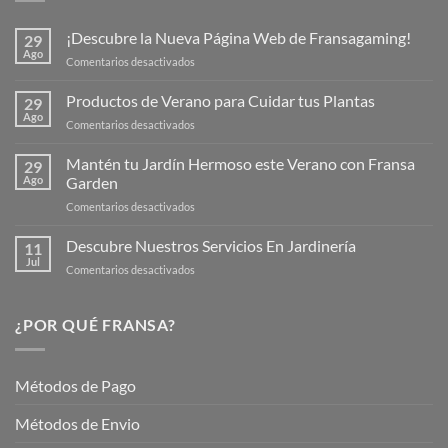
¡Descubre la Nueva Página Web de Fransagaming!
29
Ago
en
Comentarios desactivados
¡Descubre
la
Productos de Verano para Cuidar tus Plantas
29
Nueva
Ago
en
Comentarios desactivados
Página
Productos
Web
de
Mantén tu Jardín Hermoso este Verano con Fransa
de
29
Verano
Ago
Garden
Fransagaming!
para
en
Comentarios desactivados
Cuidar
Mantén
tus
tu
Descubre Nuestros Servicios En Jardinería
Plantas
11
Jardín
Jul
en
Comentarios desactivados
Hermoso
Descubre
este
Nuestros
Verano
Servicios
¿POR QUÉ FRANSA?
con
En
Fransa
Jardinería
Garden
Métodos de Pago
Métodos de Envio