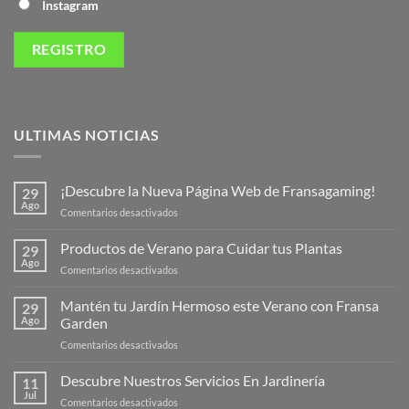
Instagram
ULTIMAS NOTICIAS
¡Descubre la Nueva Página Web de Fransagaming!
29
Ago
en
Comentarios desactivados
¡Descubre
la
Productos de Verano para Cuidar tus Plantas
29
Nueva
Ago
en
Comentarios desactivados
Página
Productos
Web
de
Mantén tu Jardín Hermoso este Verano con Fransa
de
29
Verano
Ago
Garden
Fransagaming!
para
en
Comentarios desactivados
Cuidar
Mantén
tus
tu
Descubre Nuestros Servicios En Jardinería
Plantas
11
Jardín
Jul
en
Comentarios desactivados
Hermoso