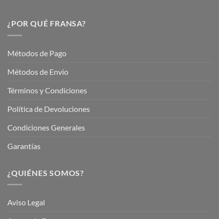
Descubre
este
Nuestros
Verano
Servicios
¿POR QUÉ FRANSA?
con
En
Fransa
Jardinería
Garden
Métodos de Pago
Métodos de Envio
Términos y Condiciones
Política de Devoluciones
Condiciones Generales
Garantías
¿QUIÉNES SOMOS?
Aviso Legal