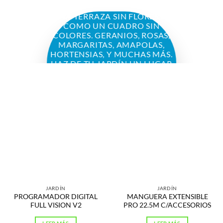
UNA TERRAZA SIN FLORES ES
COMO UN CUADRO SIN
COLORES. GERANIOS, ROSAS,
MARGARITAS, AMAPOLAS,
HORTENSIAS, Y MUCHAS MÁS.
HAZ DE TU JARDÍN UN LUGAR
QUE ALEGRE LA VISTA A TUS
INVITADOS. DESCUBRE
NUESTRO VARIADO
REPERTORIO EN NUESTRO
CENTRO DE JARDINERÍA.
JARDÍN
JARDÍN
PROGRAMADOR DIGITAL
MANGUERA EXTENSIBLE
FULL VISION V2
PRO 22.5M C/ACCESORIOS