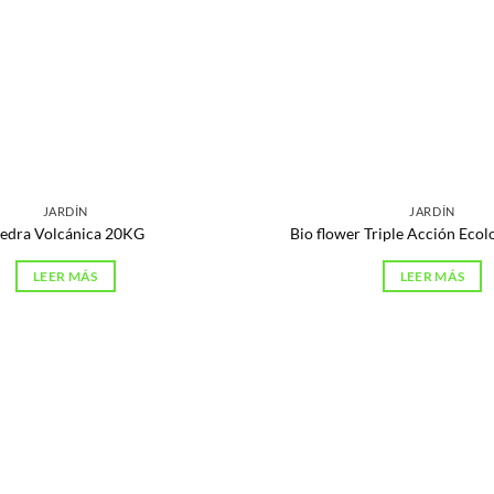
JARDÍN
JARDÍN
iedra Volcánica 20KG
Bio flower Triple Acción Eco
LEER MÁS
LEER MÁS