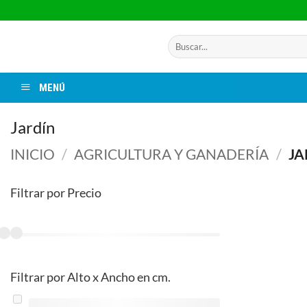
Saltar
al
contenido
Buscar
por:
MENÚ
Jardín
INICIO
/
AGRICULTURA Y GANADERÍA
/
JA
Filtrar por Precio
Filtrar por Alto x Ancho en cm.