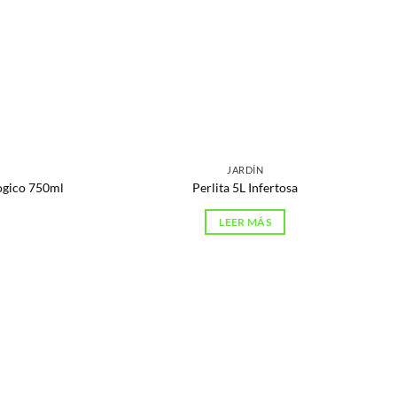
JARDÍN
logico 750ml
Perlita 5L Infertosa
LEER MÁS