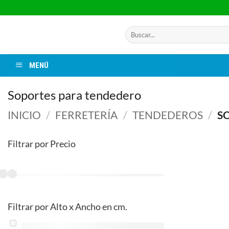
Saltar
al
contenido
Buscar
por:
MENÚ
Soportes para tendedero
INICIO
/
FERRETERÍA
/
TENDEDEROS
/
SO
Filtrar por Precio
Filtrar por Alto x Ancho en cm.