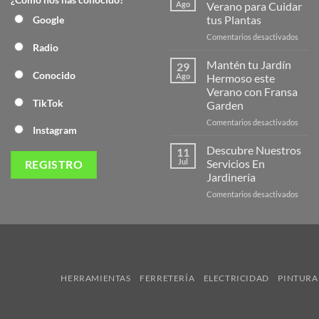
Nuev
Ago
Verano para Cuidar
Págin
tus Plantas
Google
Web
en
Comentarios desactivados
de
Radio
Produ
Frans
de
Mantén tu Jardín
29
Veran
Conocido
Ago
Hermoso este
para
Verano con Fransa
Cuida
TikTok
Garden
tus
Plant
en
Comentarios desactivados
Instagram
Mant
tu
Descubre Nuestros
11
Jardín
Jul
Servicios En
Herm
Jardinería
este
en
Comentarios desactivados
Veran
Descu
con
Nuest
Frans
Servic
Garde
En
Jardi
HERRAMIENTAS
FERRETERÍA
ELECTRICIDAD
PINTURA