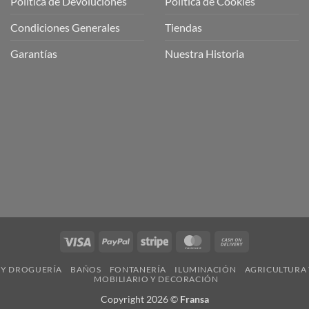
Política de Devoluciones
Política de Cookies
a
a
Condiciones Generales
Tiendas
ctos
agaming!
Garantías
Nuestra Historia
o
r
as
én
oso
o
bre
ros
a
ios
n
Visa
PayPal
Stripe
MasterCard
Cash
nería
On
 Y DROGUERÍA
BAÑOS
FONTANERÍA
ILUMINACIÓN
AGRICULTURA 
Delivery
MOBILIARIO Y DECORACIÓN
Copyright 2026 ©
Fransa