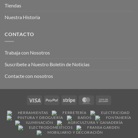
Tiendas
Nuestra Historia
CONTACTO
Trabaja con Nosotros
Suscríbete a Nuestro Boletín de Noticias
Contacte con nosotros
Visa
PayPal
Stripe
MasterCard
Cash
On
HERRAMIENTAS
FERRETERÍA
ELECTRICIDAD
Delivery
PINTURA Y DROGUERÍA
BAÑOS
FONTANERÍA
ILUMINACIÓN
AGRICULTURA Y GANADERÍA
ELECTRODOMÉSTICOS
FRANSA GARDEN
MOBILIARIO Y DECORACIÓN