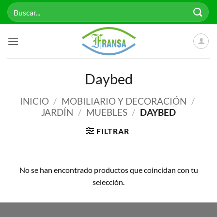
Saltar
Buscar
al
por:
contenido
Daybed
INICIO
/
MOBILIARIO Y DECORACIÓN
/
JARDÍN
/
MUEBLES
/
DAYBED
FILTRAR
No se han encontrado productos que coincidan con tu
selección.