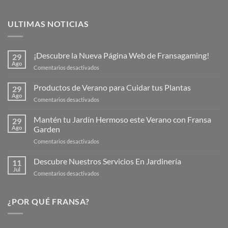
ULTIMAS NOTICIAS
¡Descubre la Nueva Página Web de Fransagaming!
29
Ago
en
Comentarios desactivados
¡Descubre
la
Productos de Verano para Cuidar tus Plantas
29
Nueva
Ago
en
Comentarios desactivados
Página
Productos
Web
de
Mantén tu Jardín Hermoso este Verano con Fransa
de
29
Verano
Ago
Garden
Fransagaming!
para
en
Comentarios desactivados
Cuidar
Mantén
tus
tu
Descubre Nuestros Servicios En Jardinería
Plantas
11
Jardín
Jul
en
Comentarios desactivados
Hermoso
Descubre
este
Nuestros
Verano
Servicios
¿POR QUÉ FRANSA?
con
En
Fransa
Jardinería
Garden