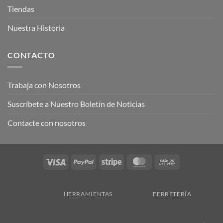
Tiendas
Nuestra Historia
CONTACTO
Trabaja con Nosotros
Suscríbete a Nuestro Boletín de Noticias
Contacte con nosotros
Visa
PayPal
Stripe
MasterCard
Cash
On
Delivery
HERRAMIENTAS
FERRETERÍA