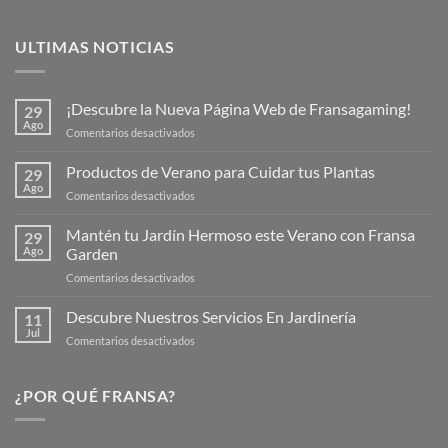
ULTIMAS NOTICIAS
¡Descubre la Nueva Página Web de Fransagaming!
29
Ago
en
Comentarios desactivados
¡Descubre
la
Productos de Verano para Cuidar tus Plantas
29
Nueva
Ago
en
Comentarios desactivados
Página
Productos
Web
de
Mantén tu Jardín Hermoso este Verano con Fransa
de
29
Verano
Ago
Garden
Fransagaming!
para
en
Comentarios desactivados
Cuidar
Mantén
tus
tu
Descubre Nuestros Servicios En Jardinería
Plantas
11
Jardín
Jul
en
Comentarios desactivados
Hermoso
Descubre
este
Nuestros
Verano
Servicios
¿POR QUÉ FRANSA?
con
En
Fransa
Jardinería
Garden