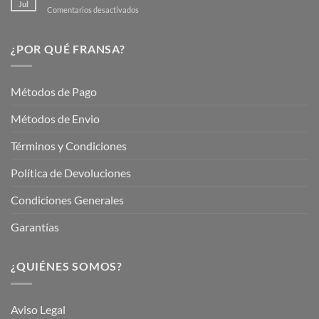
Jardín
Jul
en
Comentarios desactivados
Hermoso
Descubre
este
Nuestros
Verano
Servicios
¿POR QUÉ FRANSA?
con
En
Fransa
Jardinería
Garden
Métodos de Pago
Métodos de Envio
Términos y Condiciones
Política de Devoluciones
Condiciones Generales
Garantías
¿QUIÉNES SOMOS?
Aviso Legal