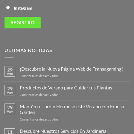
Instagram
ULTIMAS NOTICIAS
¡Descubre la Nueva Página Web de Fransagaming!
29
Ago
en
Comentarios desactivados
¡Descubre
la
Productos de Verano para Cuidar tus Plantas
29
Nueva
Ago
en
Comentarios desactivados
Página
Productos
Web
de
Mantén tu Jardín Hermoso este Verano con Fransa
de
29
Verano
Ago
Garden
Fransagaming!
para
en
Comentarios desactivados
Cuidar
Mantén
tus
tu
Descubre Nuestros Servicios En Jardinería
Plantas
11