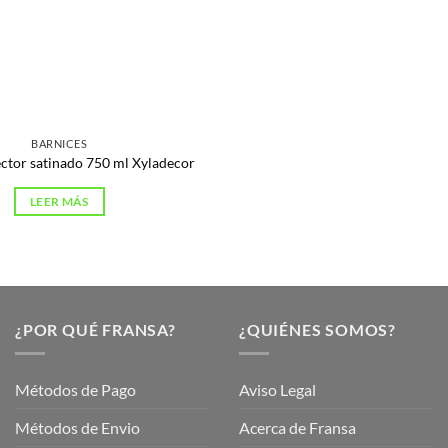
BARNICES
ector satinado 750 ml Xyladecor
LEER MÁS
¿POR QUÉ FRANSA?
¿QUIÉNES SOMOS?
Métodos de Pago
Aviso Legal
Métodos de Envio
Acerca de Fransa