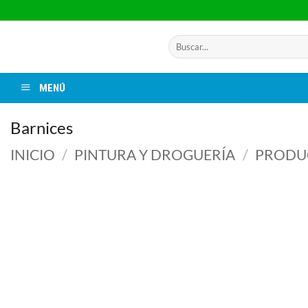
Saltar
al
contenido
Buscar
por:
MENÚ
Barnices
INICIO
/
PINTURA Y DROGUERÍA
/
PRODU