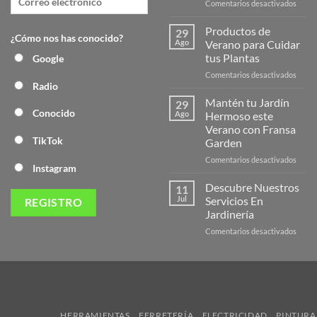
en
Comentarios desactivados
¡Desc
la
Productos de
29
¿Cómo nos has conocido?
Nuev
Ago
Verano para Cuidar
Págin
tus Plantas
Google
Web
en
Comentarios desactivados
de
Radio
Produ
Frans
de
Mantén tu Jardín
29
Veran
Conocido
Ago
Hermoso este
para
Verano con Fransa
Cuida
TikTok
Garden
tus
Plant
en
Comentarios desactivados
Instagram
Mant
tu
Descubre Nuestros
11
Jardín
Jul
Servicios En
Herm
Jardinería
este
en
Comentarios desactivados
Veran
Descu
con
Nuest
Frans
Servic
Garde
En
Jardi
HERRAMIENTAS
FERRETERÍA
ELECTRICIDAD
PINTURA