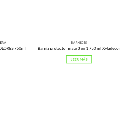
ERA
BARNICES
COLORES 750ml
Barniz protector mate 3 en 1 750 ml Xyladecor
LEER MÁS