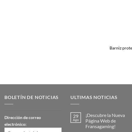
Barniz prot
BOLETÍN DE NOTICIAS
ULTIMAS NOTICIAS
¡Descubre la Nueva
29
Dirección de correo
Ago
Página Web de
electrónico:
Fransagaming!