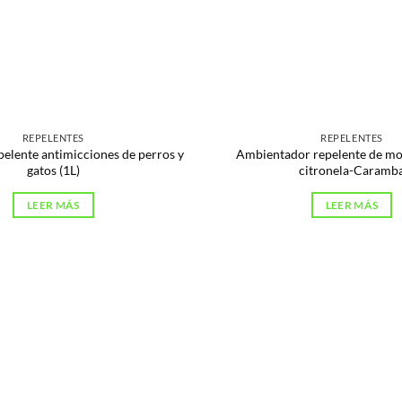
REPELENTES
REPELENTES
pelente antimicciones de perros y
Ambientador repelente de mo
gatos (1L)
citronela-Caramb
LEER MÁS
LEER MÁS