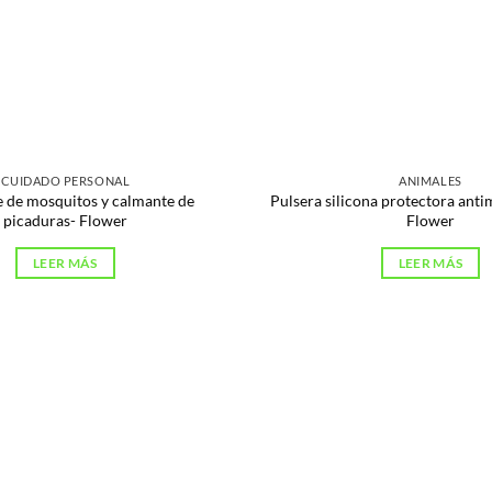
CUIDADO PERSONAL
ANIMALES
e de mosquitos y calmante de
Pulsera silicona protectora anti
picaduras- Flower
Flower
LEER MÁS
LEER MÁS