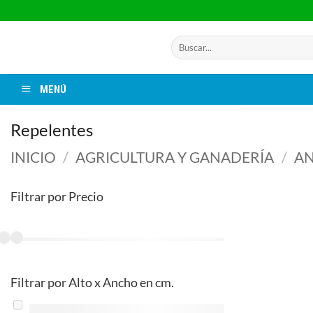
Saltar
al
contenido
Buscar
por:
MENÚ
Repelentes
INICIO
/
AGRICULTURA Y GANADERÍA
/
AN
Filtrar por Precio
Filtrar por Alto x Ancho en cm.