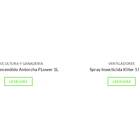
RICULTURA Y GANADERÍA
VENTILADORES
Encendido Antorcha FLower 1L
Spray Insecticida Killer 
LEER MÁS
LEER MÁS