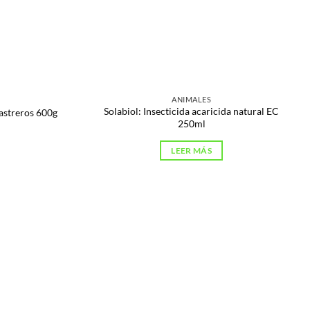
ANIMALES
Solabiol: Insecticida acaricida natural EC
rastreros 600g
250ml
LEER MÁS