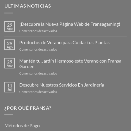
ULTIMAS NOTICIAS
¡Descubre la Nueva Página Web de Fransagaming!
29
Ago
en
Comentarios desactivados
¡Descubre
la
Productos de Verano para Cuidar tus Plantas
29
Nueva
Ago
en
Comentarios desactivados
Página
Productos
Web
de
Mantén tu Jardín Hermoso este Verano con Fransa
de
29
Verano
Ago
Garden
Fransagaming!
para
en
Comentarios desactivados
Cuidar
Mantén
tus
tu
Descubre Nuestros Servicios En Jardinería
Plantas
11
Jardín
Jul
en
Comentarios desactivados
Hermoso
Descubre
este
Nuestros
Verano
Servicios
¿POR QUÉ FRANSA?
con
En
Fransa
Jardinería
Garden
Métodos de Pago