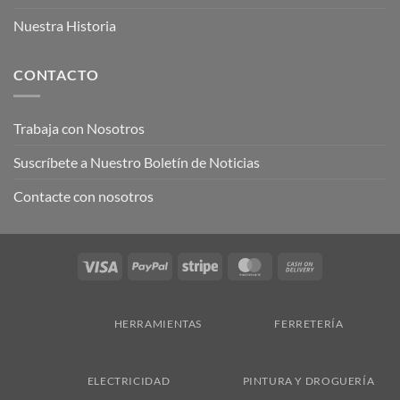
Nuestra Historia
CONTACTO
Trabaja con Nosotros
Suscríbete a Nuestro Boletín de Noticias
Contacte con nosotros
Visa
PayPal
Stripe
MasterCard
Cash
On
Delivery
HERRAMIENTAS
FERRETERÍA
ELECTRICIDAD
PINTURA Y DROGUERÍA