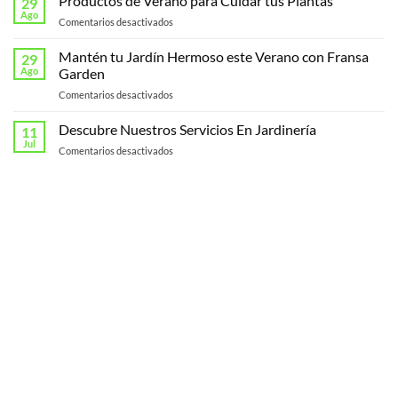
Productos de Verano para Cuidar tus Plantas
29
Nueva
Ago
en
Comentarios desactivados
Página
Productos
Web
de
Mantén tu Jardín Hermoso este Verano con Fransa
de
29
Verano
Ago
Garden
Fransagaming!
para
en
Comentarios desactivados
Cuidar
Mantén
tus
tu
Descubre Nuestros Servicios En Jardinería
Plantas
11
Jardín
Jul
en
Comentarios desactivados
Hermoso
Descubre
este
Nuestros
Verano
Servicios
con
En
Fransa
Jardinería
Garden