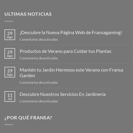
ULTIMAS NOTICIAS
¡Descubre la Nueva Página Web de Fransagaming!
29
Ago
en
Comentarios desactivados
¡Descubre
la
Productos de Verano para Cuidar tus Plantas
29
Nueva
Ago
en
Comentarios desactivados
Página
Productos
Web
de
Mantén tu Jardín Hermoso este Verano con Fransa
de
29
Verano
Ago
Garden
Fransagaming!
para
en
Comentarios desactivados
Cuidar
Mantén
tus
tu
Descubre Nuestros Servicios En Jardinería
Plantas
11
Jardín
Jul
en
Comentarios desactivados
Hermoso
Descubre
este
Nuestros
Verano
Servicios
¿POR QUÉ FRANSA?
con
En
Fransa
Jardinería
Garden