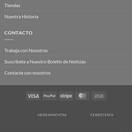
Tiendas
Nuestra Historia
CONTACTO
Trabaja con Nosotros
Suscríbete a Nuestro Boletín de Noticias
Contacte con nosotros
Visa
PayPal
Stripe
MasterCard
Cash
On
Delivery
HERRAMIENTAS
FERRETERÍA