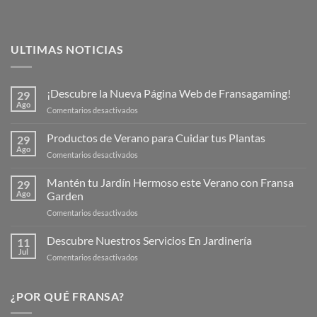
ULTIMAS NOTICIAS
¡Descubre la Nueva Página Web de Fransagaming!
29
Ago
en
Comentarios desactivados
¡Descubre
la
Productos de Verano para Cuidar tus Plantas
29
Nueva
Ago
en
Comentarios desactivados
Página
Productos
Web
de
Mantén tu Jardín Hermoso este Verano con Fransa
de
29
Verano
Ago
Garden
Fransagaming!
para
en
Comentarios desactivados
Cuidar
Mantén
tus
tu
Descubre Nuestros Servicios En Jardinería
Plantas
11
Jardín
Jul
en
Comentarios desactivados
Hermoso
Descubre
este
Nuestros
Verano
Servicios
¿POR QUÉ FRANSA?
con
En
Fransa
Jardinería