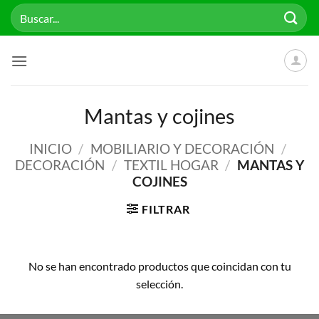
Saltar
Buscar
al
por:
contenido
Mantas y cojines
INICIO
/
MOBILIARIO Y DECORACIÓN
/
DECORACIÓN
/
TEXTIL HOGAR
/
MANTAS Y
COJINES
FILTRAR
No se han encontrado productos que coincidan con tu
selección.