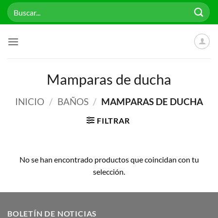
Saltar
Buscar
al
por:
contenido
Mamparas de ducha
INICIO
/
BAÑOS
/
MAMPARAS DE DUCHA
FILTRAR
No se han encontrado productos que coincidan con tu
selección.
BOLETÍN DE NOTICIAS