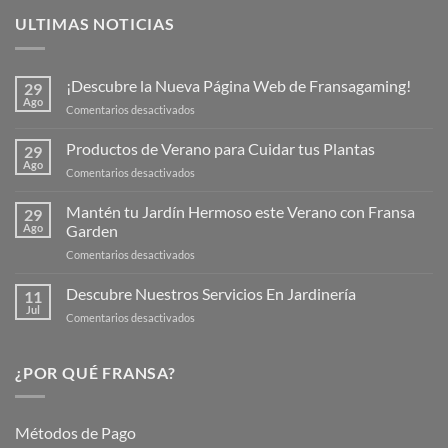
ULTIMAS NOTICIAS
¡Descubre la Nueva Página Web de Fransagaming!
29
Ago
en
Comentarios desactivados
¡Descubre
la
Productos de Verano para Cuidar tus Plantas
29
Nueva
Ago
en
Comentarios desactivados
Página
Productos
Web
de
Mantén tu Jardín Hermoso este Verano con Fransa
de
29
Verano
Ago
Garden
Fransagaming!
para
en
Comentarios desactivados
Cuidar
Mantén
tus
tu
Descubre Nuestros Servicios En Jardinería
Plantas
11
Jardín
Jul
en
Comentarios desactivados
Hermoso
Descubre
este
Nuestros
Verano
Servicios
¿POR QUÉ FRANSA?
con
En
Fransa
Jardinería
Garden
Métodos de Pago