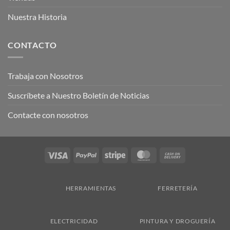
Nuestra Historia
CONTACTO
Trabaja con Nosotros
Suscríbete a Nuestro Boletín de Noticias
Contacte con nosotros
Visa
PayPal
Stripe
MasterCard
Cash
On
Delivery
HERRAMIENTAS
FERRETERÍA
ELECTRICIDAD
PINTURA Y DROGUERÍA