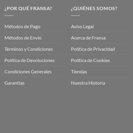
¿POR QUÉ FRANSA?
¿QUIÉNES SOMOS?
Métodos de Pago
Aviso Legal
Métodos de Envio
Acerca de Fransa
Términos y Condiciones
Política de Privacidad
ubre
Política de Devoluciones
Política de Cookies
a
a
Condiciones Generales
Tiendas
ctos
agaming!
Garantías
Nuestra Historia
o
r
as
én
oso