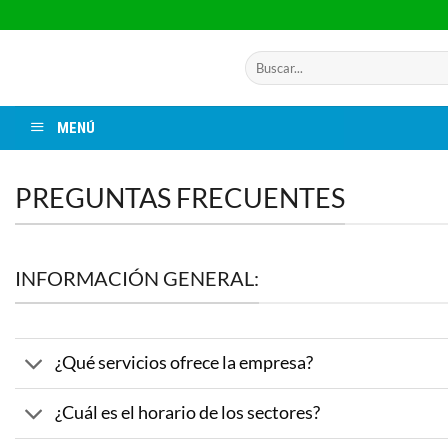
Saltar
al
contenido
Buscar
por:
MENÚ
PREGUNTAS FRECUENTES
INFORMACIÓN GENERAL:
¿Qué servicios ofrece la empresa?
¿Cuál es el horario de los sectores?