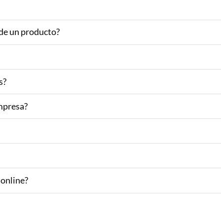
 de un producto?
s?
empresa?
 online?