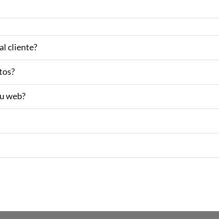
l cliente?
tos?
su web?