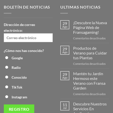
BOLETÍN DE NOTICIAS
ULTIMAS NOTICIAS
¡Descubre la Nueva
29
Dirección de correo
Ago
Página Web de
electrónico:
Fransagaming!
en
Comentarios desactivados
¡Desc
la
Productos de
29
¿Cómo nos has conocido?
Nuev
Ago
Verano para Cuidar
Págin
tus Plantas
Google
Web
en
Comentarios desactivados
de
Radio
Produ
Frans
de
Mantén tu Jardín
29
Veran
Conocido
Ago
Hermoso este
para
Verano con Fransa
Cuida
TikTok
Garden
tus
Plant
en
Comentarios desactivados
Instagram
Mant
tu
Descubre Nuestros
11
Jardín
Jul
Servicios En
Herm