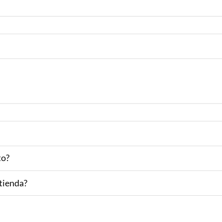
to?
 tienda?