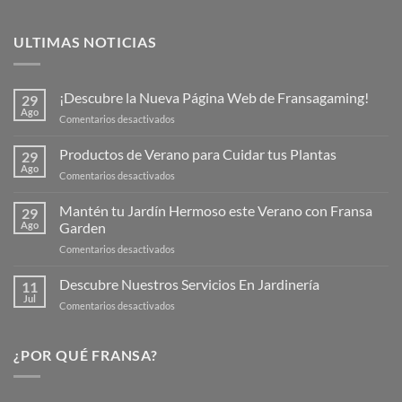
ULTIMAS NOTICIAS
¡Descubre la Nueva Página Web de Fransagaming!
29
Ago
en
Comentarios desactivados
¡Descubre
la
Productos de Verano para Cuidar tus Plantas
29
Nueva
Ago
en
Comentarios desactivados
Página
Productos
Web
de
Mantén tu Jardín Hermoso este Verano con Fransa
de
29
Verano
Ago
Garden
Fransagaming!
para
en
Comentarios desactivados
Cuidar
Mantén
tus
tu
Descubre Nuestros Servicios En Jardinería
Plantas
11
Jardín
Jul
en
Comentarios desactivados
Hermoso
Descubre
este
Nuestros
Verano
Servicios
¿POR QUÉ FRANSA?
con
En
Fransa
Jardinería
Garden