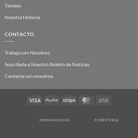
Tiendas
Nuestra Historia
CONTACTO
Trabaja con Nosotros
Suscríbete a Nuestro Boletín de Noticias
Contacte con nosotros
Visa
PayPal
Stripe
MasterCard
Cash
On
Delivery
HERRAMIENTAS
FERRETERÍA