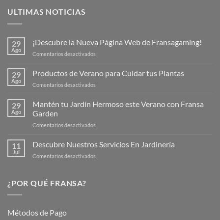
ULTIMAS NOTICIAS
¡Descubre la Nueva Página Web de Fransagaming!
29
Ago
en
Comentarios desactivados
¡Descubre
la
Productos de Verano para Cuidar tus Plantas
29
Nueva
Ago
en
Comentarios desactivados
Página
Productos
Web
de
Mantén tu Jardín Hermoso este Verano con Fransa
de
29
Verano
Ago
Garden
Fransagaming!
para
en
Comentarios desactivados
Cuidar
Mantén
tus
tu
Descubre Nuestros Servicios En Jardinería
Plantas
11
Jardín
Jul
en
Comentarios desactivados
Hermoso
Descubre
este
Nuestros
Verano
Servicios
¿POR QUÉ FRANSA?
con
En
Fransa
Jardinería
Garden
Métodos de Pago