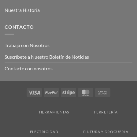
Nuestra Historia
CONTACTO
Trabaja con Nosotros
Suscríbete a Nuestro Boletín de Noticias
Contacte con nosotros
Visa
PayPal
Stripe
MasterCard
Cash
On
Delivery
HERRAMIENTAS
FERRETERÍA
ELECTRICIDAD
PINTURA Y DROGUERÍA