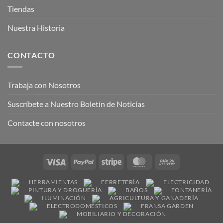
Tiendas
Nuestra Historia
CONTACTO
Trabaja con Nosotros
Suscríbete a Nuestro Boletín de Noticias
Contacte con nosotros
Visa
PayPal
Stripe
MasterCard
Cash
On
HERRAMIENTAS
FERRETERÍA
ELECTRICIDAD
Delivery
PINTURA Y DROGUERÍA
BAÑOS
FONTANERÍA
ILUMINACIÓN
AGRICULTURA Y GANADERÍA
ELECTRODOMÉSTICOS
FRANSA GARDEN
MOBILIARIO Y DECORACIÓN