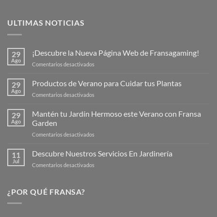
ULTIMAS NOTICIAS
¡Descubre la Nueva Página Web de Fransagaming!
29
Ago
en
Comentarios desactivados
¡Descubre
la
Productos de Verano para Cuidar tus Plantas
29
Nueva
Ago
en
Comentarios desactivados
Página
Productos
Web
de
Mantén tu Jardín Hermoso este Verano con Fransa
de
29
Verano
Ago
Garden
Fransagaming!
para
en
Comentarios desactivados
Cuidar
Mantén
tus
tu
Descubre Nuestros Servicios En Jardinería
Plantas
11
Jardín
Jul
en
Comentarios desactivados
Hermoso
Descubre
este
Nuestros
Verano
Servicios
¿POR QUÉ FRANSA?
con
En
Fransa
Jardinería
Garden