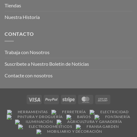
Tiendas
Nuestra Historia
CONTACTO
Trabaja con Nosotros
Suscríbete a Nuestro Boletín de Noticias
Contacte con nosotros
Visa
PayPal
Stripe
MasterCard
Cash
On
HERRAMIENTAS
FERRETERÍA
ELECTRICIDAD
Delivery
PINTURA Y DROGUERÍA
BAÑOS
FONTANERÍA
ILUMINACIÓN
AGRICULTURA Y GANADERÍA
ELECTRODOMÉSTICOS
FRANSA GARDEN
MOBILIARIO Y DECORACIÓN