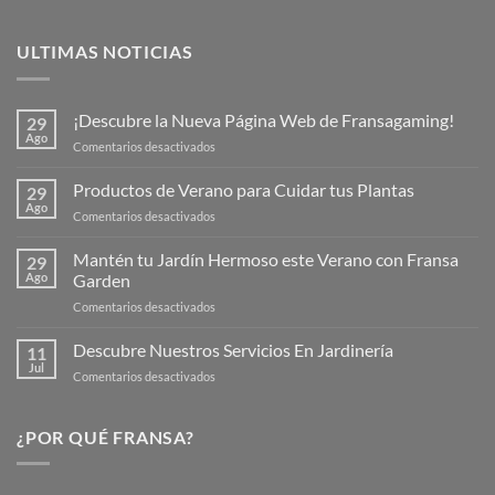
ULTIMAS NOTICIAS
¡Descubre la Nueva Página Web de Fransagaming!
29
Ago
en
Comentarios desactivados
¡Descubre
la
Productos de Verano para Cuidar tus Plantas
29
Nueva
Ago
en
Comentarios desactivados
Página
Productos
Web
de
Mantén tu Jardín Hermoso este Verano con Fransa
de
29
Verano
Ago
Garden
Fransagaming!
para
en
Comentarios desactivados
Cuidar
Mantén
tus
tu
Descubre Nuestros Servicios En Jardinería
Plantas
11
Jardín
Jul
en
Comentarios desactivados
Hermoso
Descubre
este
Nuestros
Verano
Servicios
¿POR QUÉ FRANSA?
con
En
Fransa
Jardinería
Garden