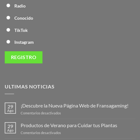
Radio
Conocido
TikTok
Instagram
ULTIMAS NOTICIAS
¡Descubre la Nueva Página Web de Fransagaming!
29
Ago
en
Comentarios desactivados
¡Descubre
la
Productos de Verano para Cuidar tus Plantas
29
Nueva
Ago
en
Comentarios desactivados
Página
Productos
Web