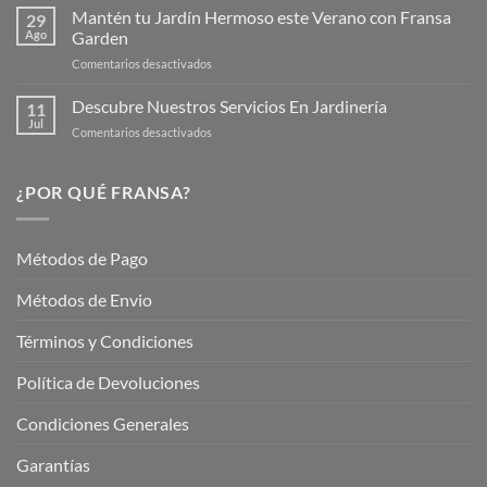
de
Mantén tu Jardín Hermoso este Verano con Fransa
de
29
Verano
Ago
Garden
Fransagaming!
para
en
Comentarios desactivados
Cuidar
Mantén
tus
tu
Descubre Nuestros Servicios En Jardinería
Plantas
11
Jardín
Jul
en
Comentarios desactivados
Hermoso
Descubre
este
Nuestros
Verano
Servicios
¿POR QUÉ FRANSA?
con
En
Fransa
Jardinería
Garden
Métodos de Pago
Métodos de Envio
Términos y Condiciones
Política de Devoluciones
Condiciones Generales
Garantías