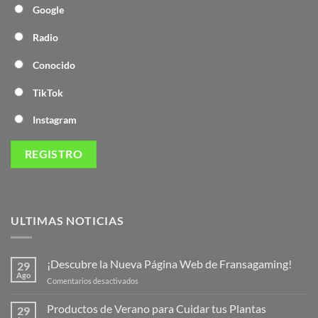
Google
Radio
Conocido
TikTok
Instagram
ULTIMAS NOTICIAS
¡Descubre la Nueva Página Web de Fransagaming!
29
Ago
en
Comentarios desactivados
¡Descubre
la
Productos de Verano para Cuidar tus Plantas
29
Nueva