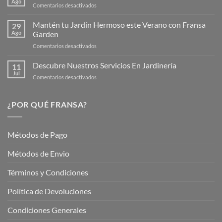
Ago
en
Comentarios desactivados
Página
Productos
Web
de
Mantén tu Jardín Hermoso este Verano con Fransa
de
29
Verano
Ago
Garden
Fransagaming!
para
en
Comentarios desactivados
Cuidar
Mantén
tus
tu
Descubre Nuestros Servicios En Jardinería
Plantas
11
Jardín
Jul
en
Comentarios desactivados
Hermoso
Descubre
este
Nuestros
Verano
Servicios
¿POR QUÉ FRANSA?
con
En
Fransa
Jardinería
Garden
Métodos de Pago
Métodos de Envio
Términos y Condiciones
Política de Devoluciones
Condiciones Generales