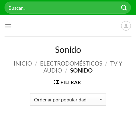
Saltar
Buscar
al
por:
contenido
Sonido
INICIO
/
ELECTRODOMÉSTICOS
/
TV Y
AUDIO
/
SONIDO
FILTRAR