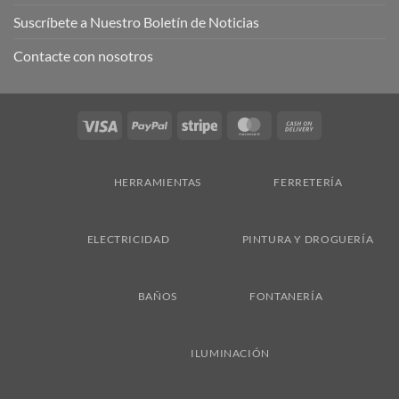
Suscríbete a Nuestro Boletín de Noticias
Contacte con nosotros
Visa
PayPal
Stripe
MasterCard
Cash
On
Delivery
HERRAMIENTAS
FERRETERÍA
ELECTRICIDAD
PINTURA Y DROGUERÍA
BAÑOS
FONTANERÍA
ILUMINACIÓN